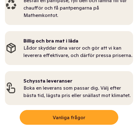
Beställ en pantpåse, fyll den och lämna till vår
chaufför och få pantpengarna på
Mathemkontot.
Billig och bra mat i låda
Lådor skyddar dina varor och gör att vi kan
leverera effektivare, och därför pressa priserna.
Schyssta leveranser
Boka en leverans som passar dig. Välj efter
bästa tid, lägsta pris eller snällast mot klimatet.
Vanliga frågor