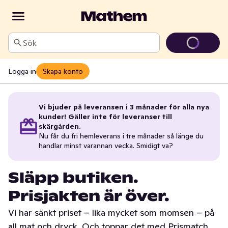
Sök
Logga in
Skapa konto
Vi bjuder på leveransen i 3 månader för alla nya
kunder! Gäller inte för leveranser till
skärgården.
Nu får du fri hemleverans i tre månader så länge du
handlar minst varannan vecka. Smidigt va?
Släpp butiken.
Prisjakten är över.
Vi har sänkt priset – lika mycket som momsen – på
all mat och dryck. Och toppar det med Prismatch