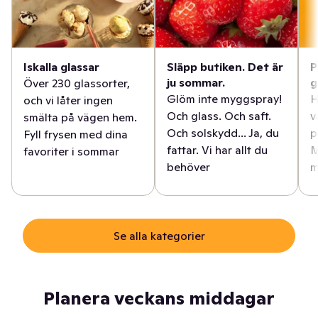
Iskalla glassar
Släpp butiken. Det är
P
ju sommar.
g
Över 230 glassorter,
Glöm inte myggspray!
H
och vi låter ingen
Och glass. Och saft.
v
smälta på vägen hem.
Och solskydd... Ja, du
p
Fyll frysen med dina
fattar. Vi har allt du
M
favoriter i sommar
behöver
m
Se alla kategorier
Planera veckans middagar