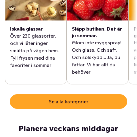
Iskalla glassar
Släpp butiken. Det är
P
ju sommar.
g
Över 230 glassorter,
Glöm inte myggspray!
H
och vi låter ingen
Och glass. Och saft.
v
smälta på vägen hem.
Och solskydd... Ja, du
p
Fyll frysen med dina
fattar. Vi har allt du
M
favoriter i sommar
behöver
m
Se alla kategorier
Planera veckans middagar