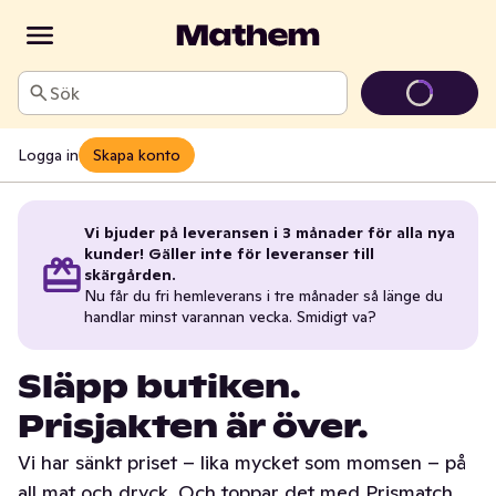
Sök
Logga in
Skapa konto
Vi bjuder på leveransen i 3 månader för alla nya
kunder! Gäller inte för leveranser till
skärgården.
Nu får du fri hemleverans i tre månader så länge du
handlar minst varannan vecka. Smidigt va?
Släpp butiken.
Prisjakten är över.
Vi har sänkt priset – lika mycket som momsen – på
all mat och dryck. Och toppar det med Prismatch