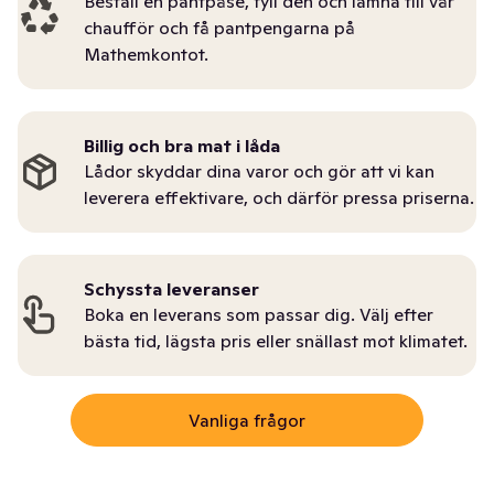
Beställ en pantpåse, fyll den och lämna till vår
chaufför och få pantpengarna på
Mathemkontot.
Billig och bra mat i låda
Lådor skyddar dina varor och gör att vi kan
leverera effektivare, och därför pressa priserna.
Schyssta leveranser
Boka en leverans som passar dig. Välj efter
bästa tid, lägsta pris eller snällast mot klimatet.
Vanliga frågor