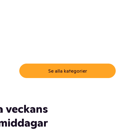
ommar.
Här får du samma varor till
samma lägsta pris som i
öm inte myggspray! Och
matbutiken. Men utan att g
ass. Och saft. Och
till matbutiken
lskydd... Ja, du fattar. Vi har
lt du behöver
Se alla kategorier
a veckans
middagar