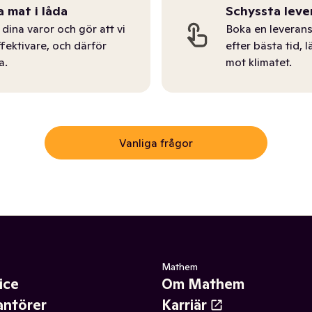
a mat i låda
Schyssta leve
dina varor och gör att vi
Boka en leverans
ffektivare, och därför
efter bästa tid, l
a.
mot klimatet.
Vanliga frågor
Mathem
ice
Om Mathem
antörer
Karriär