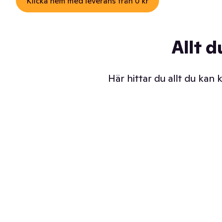
Klicka hem med leverans från 0 kr
Allt d
Här hittar du allt du kan
Iskalla glassar
Sl