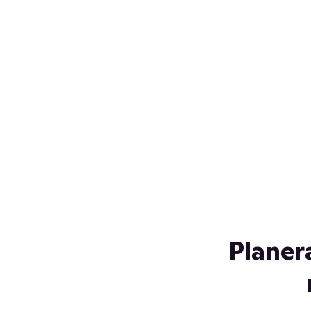
Över 230 glassorter, och vi
s
låter ingen smälta på vägen
Gl
hem. Fyll frysen med dina
gl
favoriter i sommar
so
al
Planer