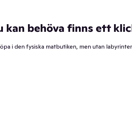
u kan behöva finns ett kli
 köpa i den fysiska matbutiken, men utan labyrinter
äpp butiken. Det är ju
Prismatch med garanti