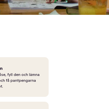
ån
åse, fyll den och lämna
r och få pantpengarna
t.