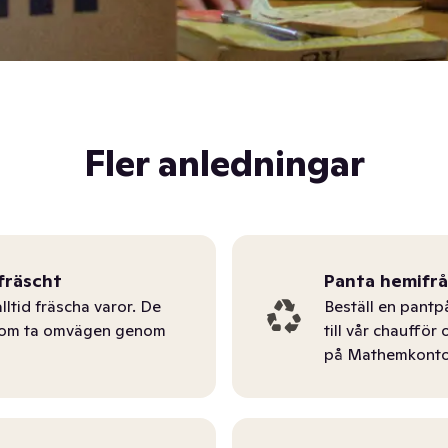
Fler anledningar
fräscht
Panta hemifr
lltid fräscha varor. De
Beställ en pantp
tom ta omvägen genom
till vår chauffö
på Mathemkonto