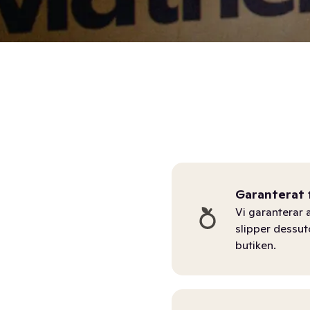
Garanterat 
Vi garanterar a
slipper dessu
butiken.