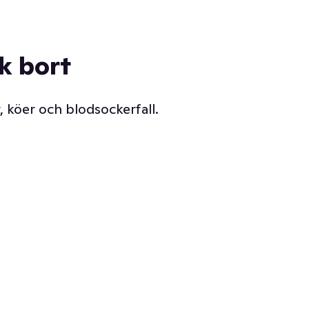
ck bort
, köer och blodsockerfall.
Vår delikatessdisk