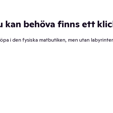
u kan behöva finns ett kli
 köpa i den fysiska matbutiken, men utan labyrinter
äpp butiken. Det är ju
Prismatch med garanti