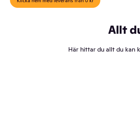
Klicka hem med leverans från 0 kr
Allt d
Här hittar du allt du kan
Iskalla glassar
Sl