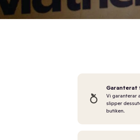
Garanterat 
Vi garanterar a
slipper dessu
butiken.