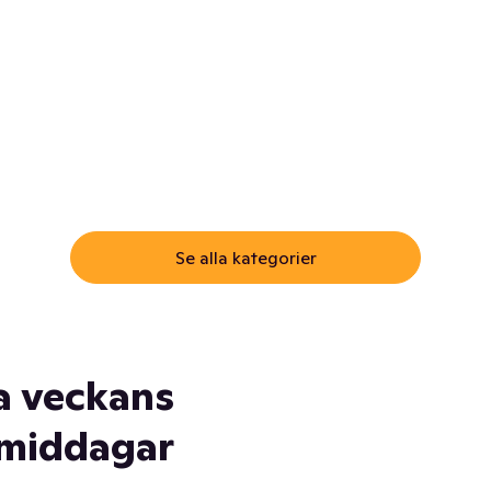
ommar.
Här får du samma varor till
samma lägsta pris som i
öm inte myggspray! Och
matbutiken. Men utan att g
ass. Och saft. Och
till matbutiken
lskydd... Ja, du fattar. Vi har
lt du behöver
Se alla kategorier
a veckans
middagar