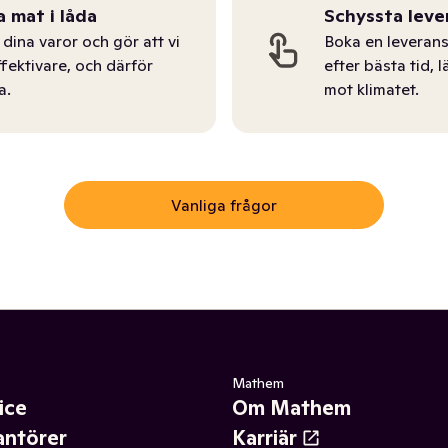
a mat i låda
Schyssta leve
dina varor och gör att vi
Boka en leverans
ffektivare, och därför
efter bästa tid, l
a.
mot klimatet.
Vanliga frågor
Mathem
ice
Om Mathem
antörer
Karriär