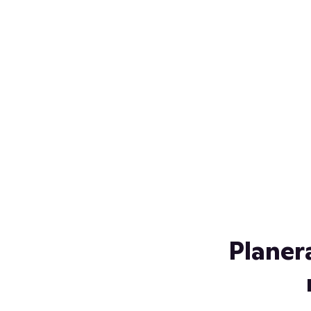
Över 230 glassorter, och vi
s
låter ingen smälta på vägen
Gl
hem. Fyll frysen med dina
gl
favoriter i sommar
so
al
Planer