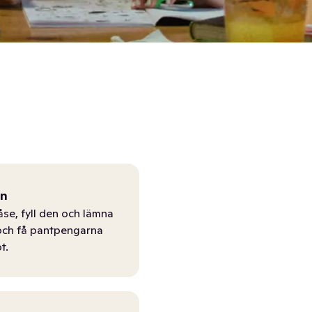
ån
åse, fyll den och lämna
r och få pantpengarna
t.