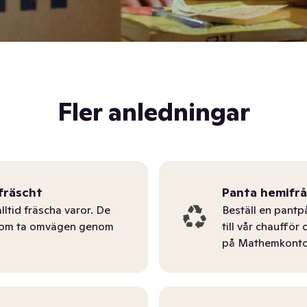
Fler anledningar
fräscht
Panta hemifr
lltid fräscha varor. De
Beställ en pantp
tom ta omvägen genom
till vår chauffö
på Mathemkonto