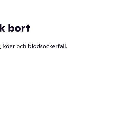
ck bort
, köer och blodsockerfall.
Vår delikatessdisk