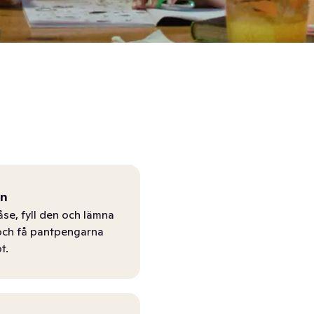
ån
åse, fyll den och lämna
r och få pantpengarna
t.