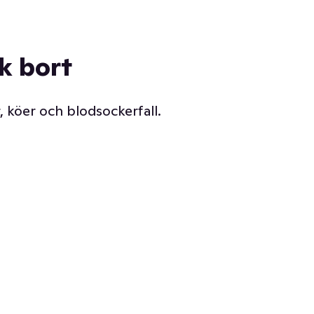
ck bort
, köer och blodsockerfall.
Vår delikatessdisk