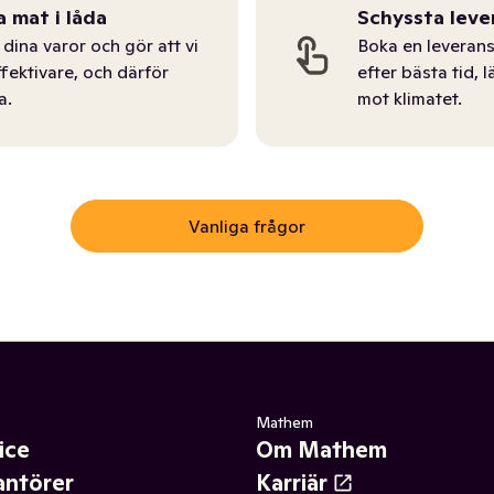
a mat i låda
Schyssta leve
dina varor och gör att vi
Boka en leverans
ffektivare, och därför
efter bästa tid, l
a.
mot klimatet.
Vanliga frågor
Mathem
ice
Om Mathem
antörer
Karriär