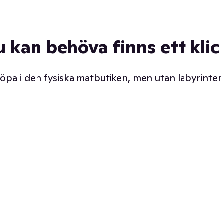
u kan behöva finns ett kli
 köpa i den fysiska matbutiken, men utan labyrinter
äpp butiken. Det är ju
Prismatch med garanti