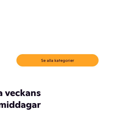
ommar.
Här får du samma varor till
samma lägsta pris som i
öm inte myggspray! Och
matbutiken. Men utan att g
ass. Och saft. Och
till matbutiken
lskydd... Ja, du fattar. Vi har
lt du behöver
Se alla kategorier
a veckans
middagar