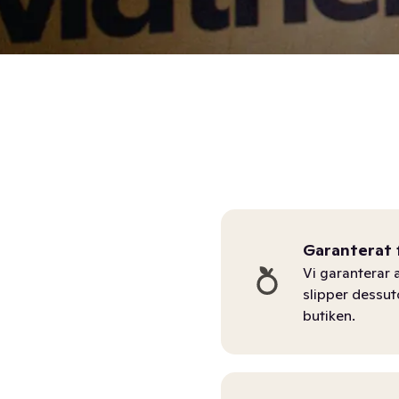
Garanterat 
Vi garanterar a
slipper dessu
butiken.