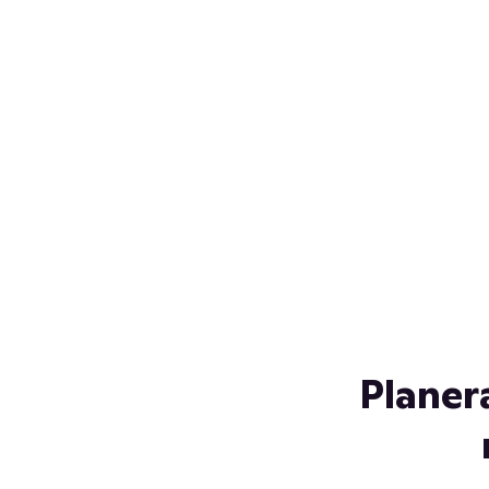
Över 230 glassorter, och vi
s
låter ingen smälta på vägen
Gl
hem. Fyll frysen med dina
gl
favoriter i sommar
so
al
Planer