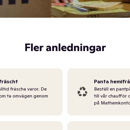
Fler anledningar
fräscht
Panta hemifr
lltid fräscha varor. De
Beställ en pantp
tom ta omvägen genom
till vår chauffö
på Mathemkonto