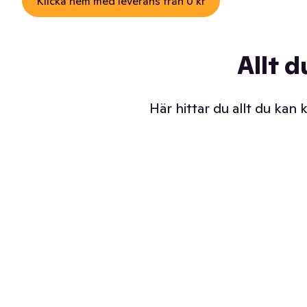
Klicka hem med leverans från 0 kr
Allt d
Här hittar du allt du kan
Iskalla glassar
Sl