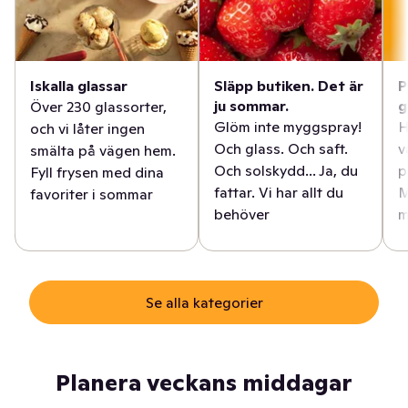
Iskalla glassar
Släpp butiken. Det är
P
ju sommar.
g
Över 230 glassorter,
Glöm inte myggspray!
H
och vi låter ingen
Och glass. Och saft.
v
smälta på vägen hem.
Och solskydd... Ja, du
p
Fyll frysen med dina
fattar. Vi har allt du
M
favoriter i sommar
behöver
m
Se alla kategorier
Planera veckans middagar