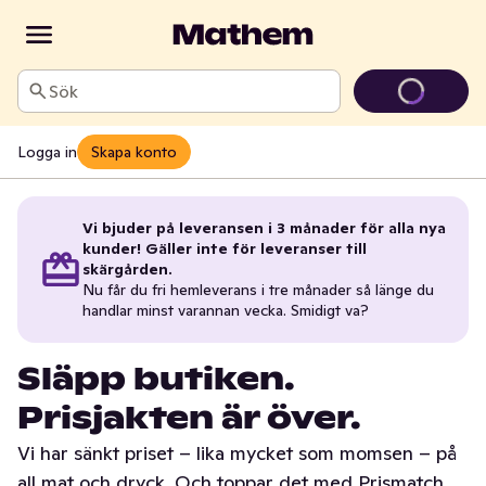
Sök
Logga in
Skapa konto
Vi bjuder på leveransen i 3 månader för alla nya
kunder! Gäller inte för leveranser till
skärgården.
Nu får du fri hemleverans i tre månader så länge du
handlar minst varannan vecka. Smidigt va?
Släpp butiken.
Prisjakten är över.
Vi har sänkt priset – lika mycket som momsen – på
all mat och dryck. Och toppar det med Prismatch