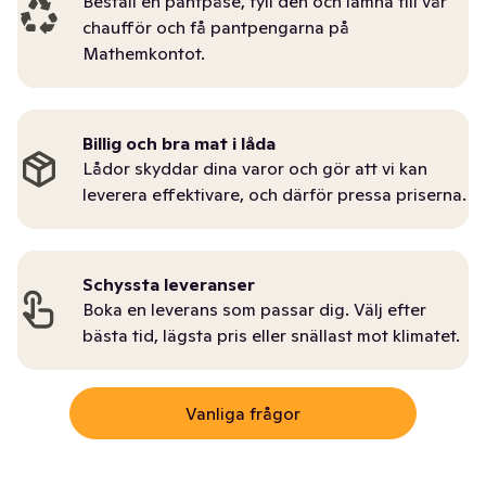
Beställ en pantpåse, fyll den och lämna till vår
chaufför och få pantpengarna på
Mathemkontot.
Billig och bra mat i låda
Lådor skyddar dina varor och gör att vi kan
leverera effektivare, och därför pressa priserna.
Schyssta leveranser
Boka en leverans som passar dig. Välj efter
bästa tid, lägsta pris eller snällast mot klimatet.
Vanliga frågor