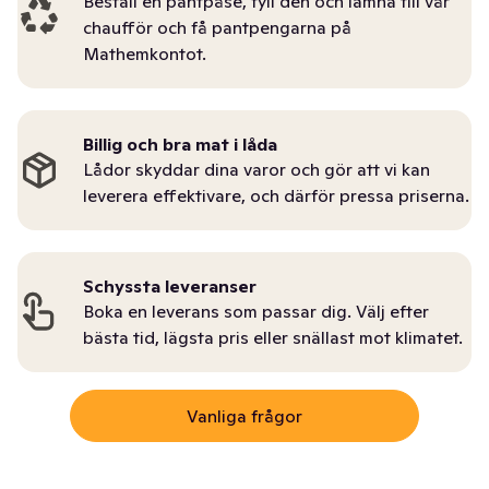
Beställ en pantpåse, fyll den och lämna till vår
chaufför och få pantpengarna på
Mathemkontot.
Billig och bra mat i låda
Lådor skyddar dina varor och gör att vi kan
leverera effektivare, och därför pressa priserna.
Schyssta leveranser
Boka en leverans som passar dig. Välj efter
bästa tid, lägsta pris eller snällast mot klimatet.
Vanliga frågor