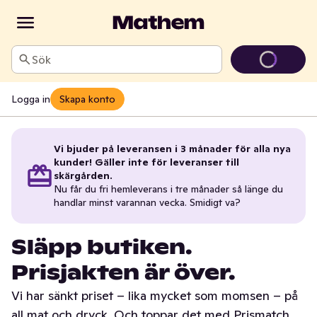
Sök
Logga in
Skapa konto
Vi bjuder på leveransen i 3 månader för alla nya
kunder! Gäller inte för leveranser till
skärgården.
Nu får du fri hemleverans i tre månader så länge du
handlar minst varannan vecka. Smidigt va?
Släpp butiken.
Prisjakten är över.
Vi har sänkt priset – lika mycket som momsen – på
all mat och dryck. Och toppar det med Prismatch