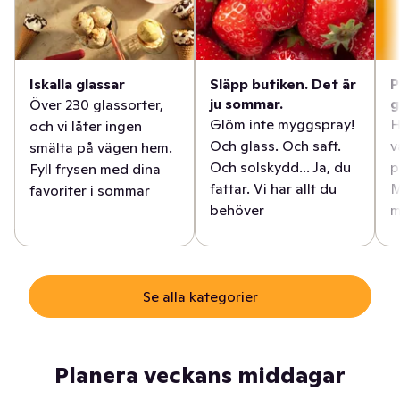
Iskalla glassar
Släpp butiken. Det är
P
ju sommar.
g
Över 230 glassorter,
Glöm inte myggspray!
H
och vi låter ingen
Och glass. Och saft.
v
smälta på vägen hem.
Och solskydd... Ja, du
p
Fyll frysen med dina
fattar. Vi har allt du
M
favoriter i sommar
behöver
m
Se alla kategorier
Planera veckans middagar