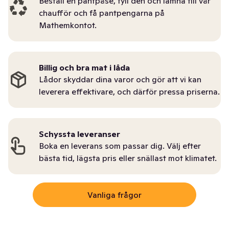
Beställ en pantpåse, fyll den och lämna till vår
chaufför och få pantpengarna på
Mathemkontot.
Billig och bra mat i låda
Lådor skyddar dina varor och gör att vi kan
leverera effektivare, och därför pressa priserna.
Schyssta leveranser
Boka en leverans som passar dig. Välj efter
bästa tid, lägsta pris eller snällast mot klimatet.
Vanliga frågor