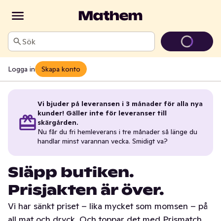
Sök
Logga in
Skapa konto
Vi bjuder på leveransen i 3 månader för alla nya
kunder! Gäller inte för leveranser till
skärgården.
Nu får du fri hemleverans i tre månader så länge du
handlar minst varannan vecka. Smidigt va?
Släpp butiken.
Prisjakten är över.
Vi har sänkt priset – lika mycket som momsen – på
all mat och dryck. Och toppar det med Prismatch