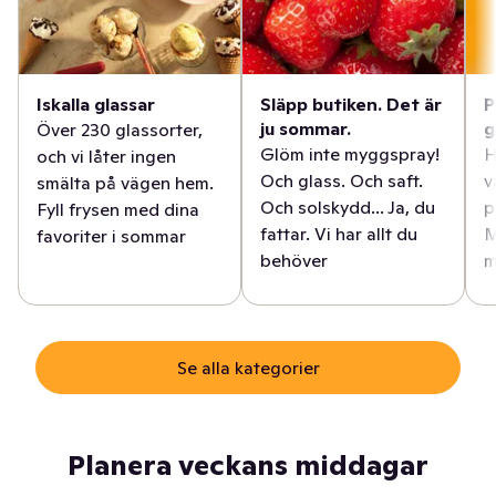
Iskalla glassar
Släpp butiken. Det är
P
ju sommar.
g
Över 230 glassorter,
Glöm inte myggspray!
H
och vi låter ingen
Och glass. Och saft.
v
smälta på vägen hem.
Och solskydd... Ja, du
p
Fyll frysen med dina
fattar. Vi har allt du
M
favoriter i sommar
behöver
m
Se alla kategorier
Planera veckans middagar