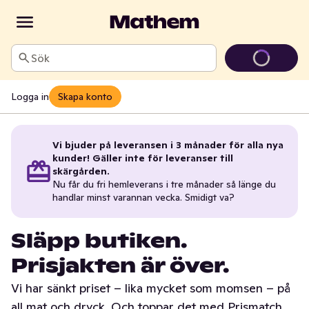
Sök
Logga in
Skapa konto
Vi bjuder på leveransen i 3 månader för alla nya
kunder! Gäller inte för leveranser till
skärgården.
Nu får du fri hemleverans i tre månader så länge du
handlar minst varannan vecka. Smidigt va?
Släpp butiken.
Prisjakten är över.
Vi har sänkt priset – lika mycket som momsen – på
all mat och dryck. Och toppar det med Prismatch