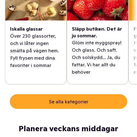
Iskalla glassar
Släpp butiken. Det är
P
ju sommar.
g
Över 230 glassorter,
Glöm inte myggspray!
H
och vi låter ingen
Och glass. Och saft.
v
smälta på vägen hem.
Och solskydd... Ja, du
p
Fyll frysen med dina
fattar. Vi har allt du
M
favoriter i sommar
behöver
m
Se alla kategorier
Planera veckans middagar