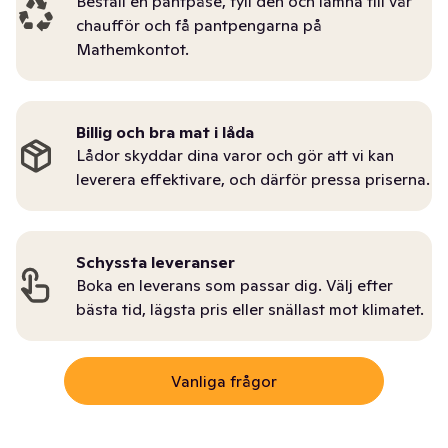
Beställ en pantpåse, fyll den och lämna till vår
chaufför och få pantpengarna på
Mathemkontot.
Billig och bra mat i låda
Lådor skyddar dina varor och gör att vi kan
leverera effektivare, och därför pressa priserna.
Schyssta leveranser
Boka en leverans som passar dig. Välj efter
bästa tid, lägsta pris eller snällast mot klimatet.
Vanliga frågor