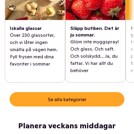
Iskalla glassar
Släpp butiken. Det är
P
ju sommar.
g
Över 230 glassorter,
Glöm inte myggspray!
H
och vi låter ingen
Och glass. Och saft.
v
smälta på vägen hem.
Och solskydd... Ja, du
p
Fyll frysen med dina
fattar. Vi har allt du
M
favoriter i sommar
behöver
m
Se alla kategorier
Planera veckans middagar