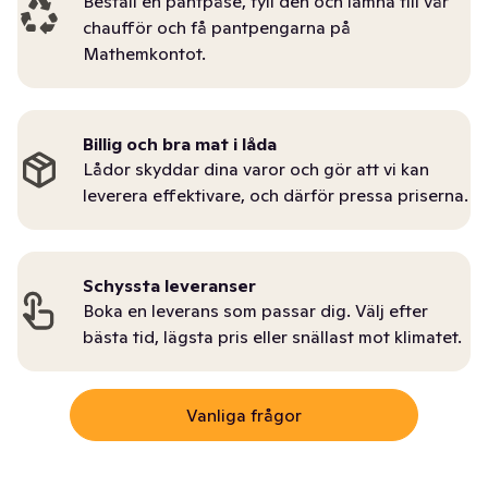
Beställ en pantpåse, fyll den och lämna till vår
chaufför och få pantpengarna på
Mathemkontot.
Billig och bra mat i låda
Lådor skyddar dina varor och gör att vi kan
leverera effektivare, och därför pressa priserna.
Schyssta leveranser
Boka en leverans som passar dig. Välj efter
bästa tid, lägsta pris eller snällast mot klimatet.
Vanliga frågor