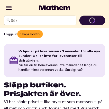
Sök
Logga in
Skapa konto
Vi bjuder på leveransen i 3 månader för alla nya
kunder! Gäller inte för leveranser till
skärgården.
Nu får du fri hemleverans i tre månader så länge du
handlar minst varannan vecka. Smidigt va?
Släpp butiken.
Prisjakten är över.
Vi har sänkt priset – lika mycket som momsen – på
all mat och dryck. Och toppar det med Prismatch