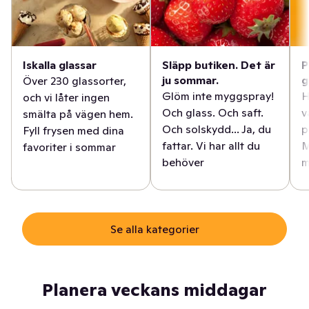
Iskalla glassar
Släpp butiken. Det är
P
ju sommar.
g
Över 230 glassorter,
Glöm inte myggspray!
H
och vi låter ingen
Och glass. Och saft.
v
smälta på vägen hem.
Och solskydd... Ja, du
p
Fyll frysen med dina
fattar. Vi har allt du
M
favoriter i sommar
behöver
m
Se alla kategorier
Planera veckans middagar