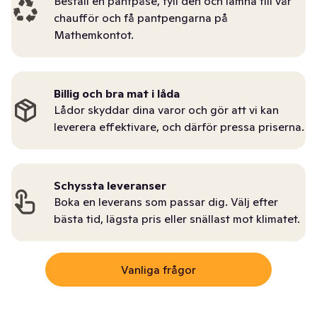
Beställ en pantpåse, fyll den och lämna till vår
chaufför och få pantpengarna på
Mathemkontot.
Billig och bra mat i låda
Lådor skyddar dina varor och gör att vi kan
leverera effektivare, och därför pressa priserna.
Schyssta leveranser
Boka en leverans som passar dig. Välj efter
bästa tid, lägsta pris eller snällast mot klimatet.
Vanliga frågor