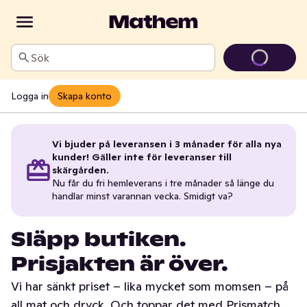
Sök
Logga in
Skapa konto
Vi bjuder på leveransen i 3 månader för alla nya
kunder! Gäller inte för leveranser till
skärgården.
Nu får du fri hemleverans i tre månader så länge du
handlar minst varannan vecka. Smidigt va?
Släpp butiken.
Prisjakten är över.
Vi har sänkt priset – lika mycket som momsen – på
all mat och dryck. Och toppar det med Prismatch