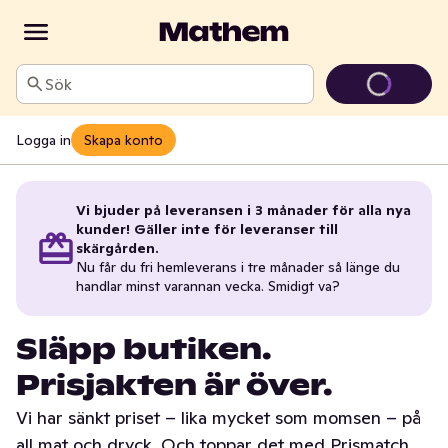
Sök
Logga in
Skapa konto
Vi bjuder på leveransen i 3 månader för alla nya
kunder! Gäller inte för leveranser till
skärgården.
Nu får du fri hemleverans i tre månader så länge du
handlar minst varannan vecka. Smidigt va?
Släpp butiken.
Prisjakten är över.
Vi har sänkt priset – lika mycket som momsen – på
all mat och dryck. Och toppar det med Prismatch