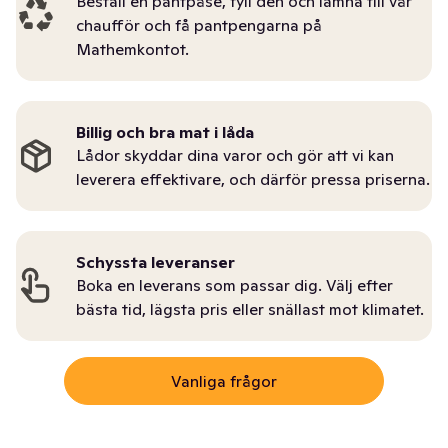
Beställ en pantpåse, fyll den och lämna till vår
chaufför och få pantpengarna på
Mathemkontot.
Billig och bra mat i låda
Lådor skyddar dina varor och gör att vi kan
leverera effektivare, och därför pressa priserna.
Schyssta leveranser
Boka en leverans som passar dig. Välj efter
bästa tid, lägsta pris eller snällast mot klimatet.
Vanliga frågor