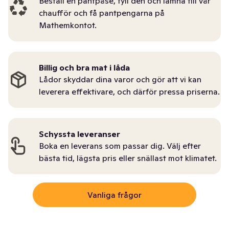
Beställ en pantpåse, fyll den och lämna till vår
chaufför och få pantpengarna på
Mathemkontot.
Billig och bra mat i låda
Lådor skyddar dina varor och gör att vi kan
leverera effektivare, och därför pressa priserna.
Schyssta leveranser
Boka en leverans som passar dig. Välj efter
bästa tid, lägsta pris eller snällast mot klimatet.
Vanliga frågor