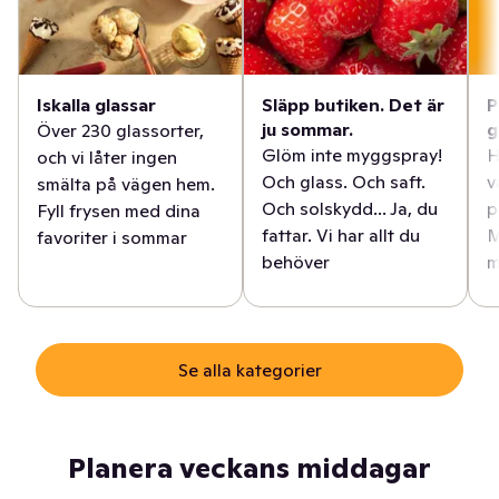
Iskalla glassar
Släpp butiken. Det är
P
ju sommar.
g
Över 230 glassorter,
Glöm inte myggspray!
H
och vi låter ingen
Och glass. Och saft.
v
smälta på vägen hem.
Och solskydd... Ja, du
p
Fyll frysen med dina
fattar. Vi har allt du
M
favoriter i sommar
behöver
m
Se alla kategorier
Planera veckans middagar