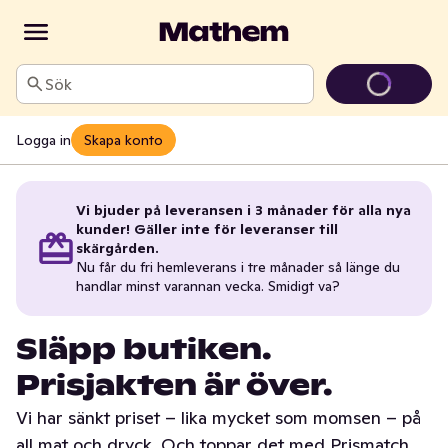
Sök
Logga in
Skapa konto
Vi bjuder på leveransen i 3 månader för alla nya
kunder! Gäller inte för leveranser till
skärgården.
Nu får du fri hemleverans i tre månader så länge du
handlar minst varannan vecka. Smidigt va?
Släpp butiken.
Prisjakten är över.
Vi har sänkt priset – lika mycket som momsen – på
all mat och dryck. Och toppar det med Prismatch