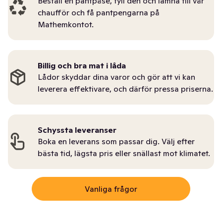
Beställ en pantpåse, fyll den och lämna till vår
chaufför och få pantpengarna på
Mathemkontot.
Billig och bra mat i låda
Lådor skyddar dina varor och gör att vi kan
leverera effektivare, och därför pressa priserna.
Schyssta leveranser
Boka en leverans som passar dig. Välj efter
bästa tid, lägsta pris eller snällast mot klimatet.
Vanliga frågor