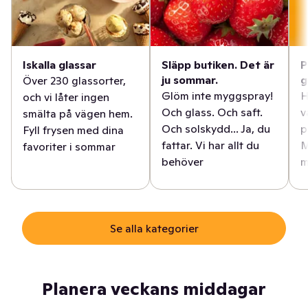
Iskalla glassar
Släpp butiken. Det är
P
ju sommar.
g
Över 230 glassorter,
Glöm inte myggspray!
H
och vi låter ingen
Och glass. Och saft.
v
smälta på vägen hem.
Och solskydd... Ja, du
p
Fyll frysen med dina
fattar. Vi har allt du
M
favoriter i sommar
behöver
m
Se alla kategorier
Planera veckans middagar