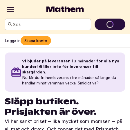
Sök
Logga in
Skapa konto
Vi bjuder på leveransen i 3 månader för alla nya
kunder! Gäller inte för leveranser till
skärgården.
Nu får du fri hemleverans i tre månader så länge du
handlar minst varannan vecka. Smidigt va?
Släpp butiken.
Prisjakten är över.
Vi har sänkt priset – lika mycket som momsen – på
all mat och dryck. Och toppar det med Prismatch