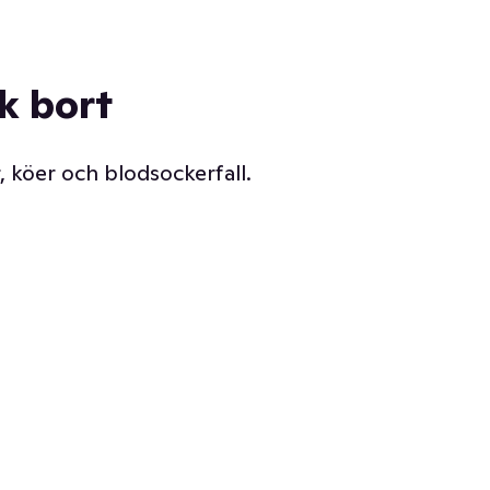
ck bort
, köer och blodsockerfall.
Vår delikatessdisk