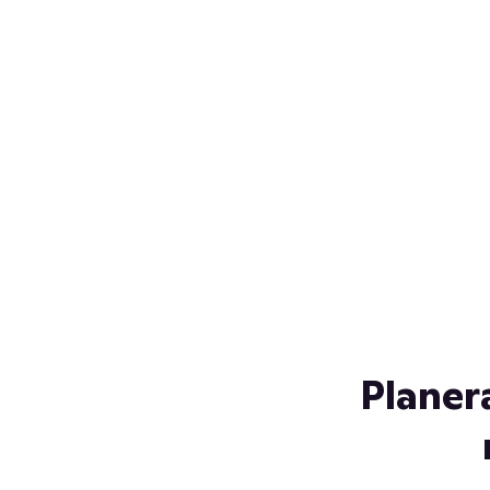
Över 230 glassorter, och vi
s
låter ingen smälta på vägen
Gl
hem. Fyll frysen med dina
gl
favoriter i sommar
so
al
Planer