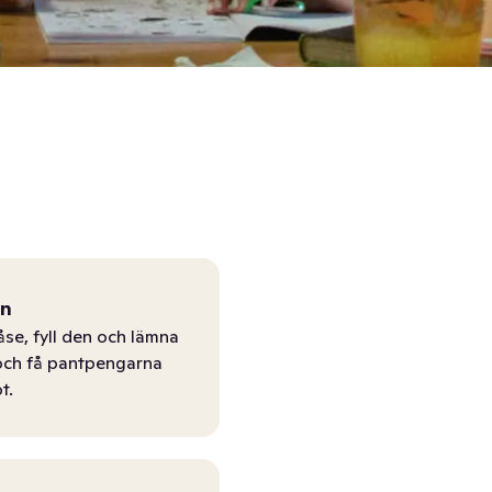
ån
åse, fyll den och lämna
r och få pantpengarna
t.