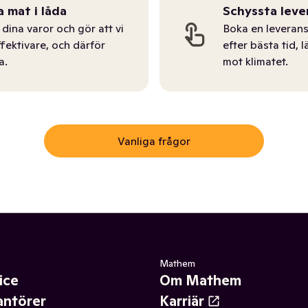
a mat i låda
Schyssta leve
dina varor och gör att vi
Boka en leverans
ffektivare, och därför
efter bästa tid, l
a.
mot klimatet.
Vanliga frågor
Mathem
ice
Om Mathem
antörer
Karriär