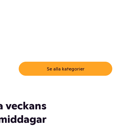
ommar.
Här får du samma varor till
samma lägsta pris som i
öm inte myggspray! Och
matbutiken. Men utan att g
ass. Och saft. Och
till matbutiken
lskydd... Ja, du fattar. Vi har
lt du behöver
Se alla kategorier
a veckans
middagar