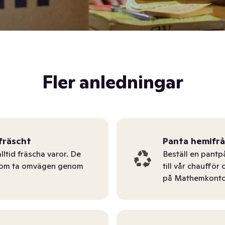
Fler anledningar
fräscht
Panta hemifr
lltid fräscha varor. De
Beställ en pantp
tom ta omvägen genom
till vår chauffö
på Mathemkonto