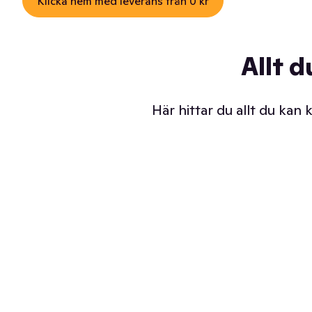
Klicka hem med leverans från 0 kr
Allt d
Här hittar du allt du kan
Iskalla glassar
Sl