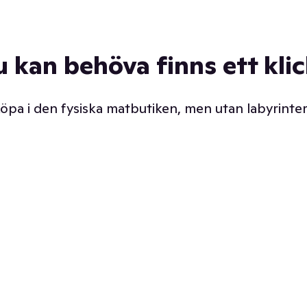
u kan behöva finns ett kli
 köpa i den fysiska matbutiken, men utan labyrinter
äpp butiken. Det är ju
Prismatch med garanti