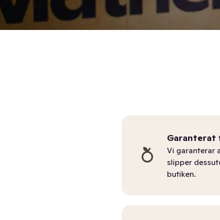
Garanterat 
Vi garanterar a
slipper dessu
butiken.