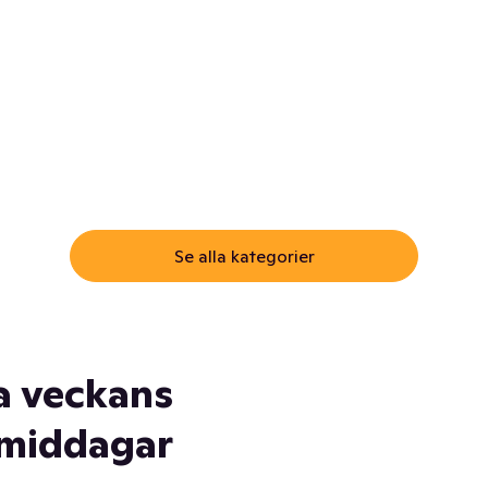
ommar.
Här får du samma varor till
samma lägsta pris som i
öm inte myggspray! Och
matbutiken. Men utan att g
ass. Och saft. Och
till matbutiken
lskydd... Ja, du fattar. Vi har
lt du behöver
Se alla kategorier
a veckans
middagar