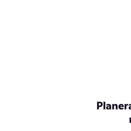
Över 230 glassorter, och vi
s
låter ingen smälta på vägen
Gl
hem. Fyll frysen med dina
gl
favoriter i sommar
so
al
Planer