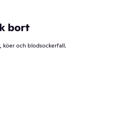
ck bort
, köer och blodsockerfall.
Vår delikatessdisk