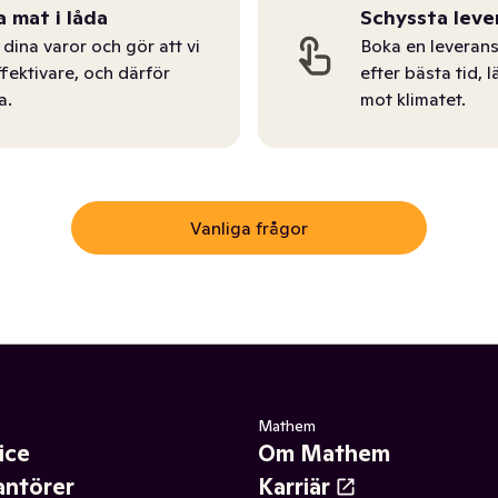
a mat i låda
Schyssta leve
dina varor och gör att vi
Boka en leverans
ffektivare, och därför
efter bästa tid, l
a.
mot klimatet.
Vanliga frågor
Mathem
ice
Om Mathem
antörer
Karriär