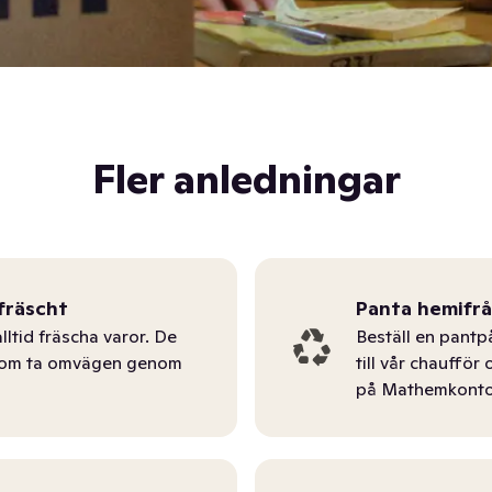
Fler anledningar
fräscht
Panta hemifr
lltid fräscha varor. De
Beställ en pantp
tom ta omvägen genom
till vår chauffö
på Mathemkonto