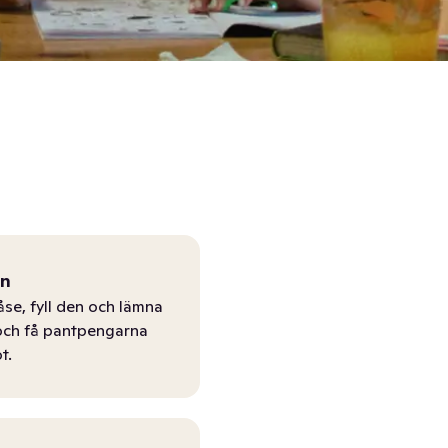
ån
åse, fyll den och lämna
r och få pantpengarna
t.