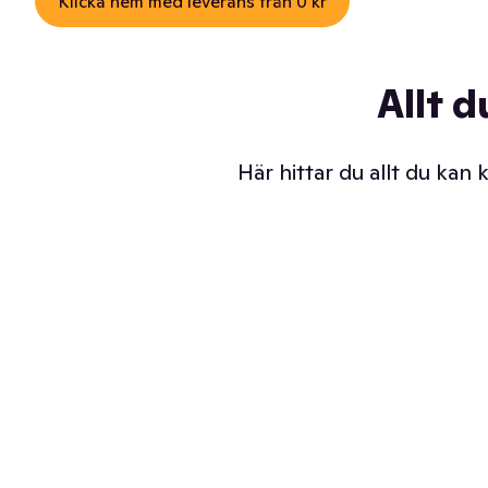
Klicka hem med leverans från 0 kr
Allt d
Här hittar du allt du kan
Iskalla glassar
Sl