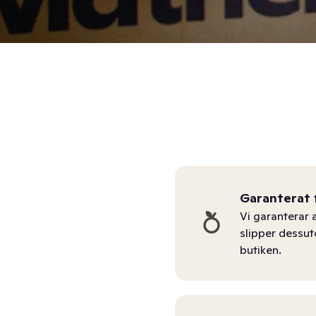
Garanterat 
Vi garanterar a
slipper dessu
butiken.