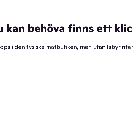
u kan behöva finns ett kli
 köpa i den fysiska matbutiken, men utan labyrinter
äpp butiken. Det är ju
Prismatch med garanti