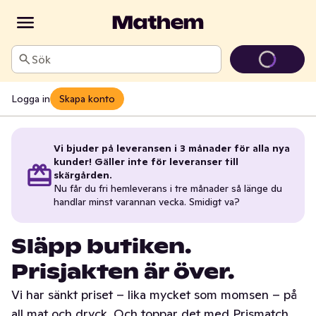
Sök
Logga in
Skapa konto
Vi bjuder på leveransen i 3 månader för alla nya
kunder! Gäller inte för leveranser till
skärgården.
Nu får du fri hemleverans i tre månader så länge du
handlar minst varannan vecka. Smidigt va?
Släpp butiken.
Prisjakten är över.
Vi har sänkt priset – lika mycket som momsen – på
all mat och dryck. Och toppar det med Prismatch