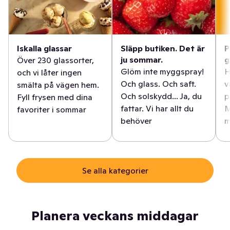
Iskalla glassar
Släpp butiken. Det är
P
ju sommar.
g
Över 230 glassorter,
Glöm inte myggspray!
H
och vi låter ingen
Och glass. Och saft.
v
smälta på vägen hem.
Och solskydd... Ja, du
p
Fyll frysen med dina
fattar. Vi har allt du
M
favoriter i sommar
behöver
m
Se alla kategorier
Planera veckans middagar