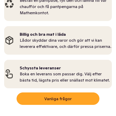
Beställ en pantpåse, fyll den och lämna till vår
chaufför och få pantpengarna på
Mathemkontot.
Billig och bra mat i låda
Lådor skyddar dina varor och gör att vi kan
leverera effektivare, och därför pressa priserna.
Schyssta leveranser
Boka en leverans som passar dig. Välj efter
bästa tid, lägsta pris eller snällast mot klimatet.
Vanliga frågor