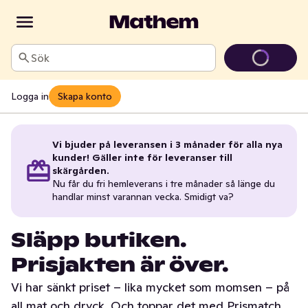
Sök
Logga in
Skapa konto
Vi bjuder på leveransen i 3 månader för alla nya
kunder! Gäller inte för leveranser till
skärgården.
Nu får du fri hemleverans i tre månader så länge du
handlar minst varannan vecka. Smidigt va?
Släpp butiken.
Prisjakten är över.
Vi har sänkt priset – lika mycket som momsen – på
all mat och dryck. Och toppar det med Prismatch