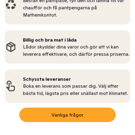
Beställ en pantpåse, fyll den och lämna till vår
chaufför och få pantpengarna på
Mathemkontot.
Billig och bra mat i låda
Lådor skyddar dina varor och gör att vi kan
leverera effektivare, och därför pressa priserna.
Schyssta leveranser
Boka en leverans som passar dig. Välj efter
bästa tid, lägsta pris eller snällast mot klimatet.
Vanliga frågor