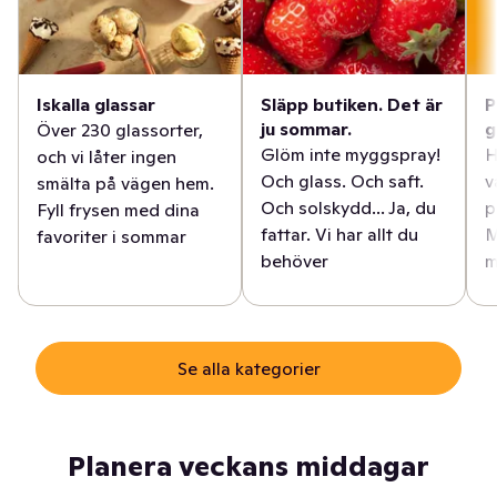
Iskalla glassar
Släpp butiken. Det är
P
ju sommar.
g
Över 230 glassorter,
Glöm inte myggspray!
H
och vi låter ingen
Och glass. Och saft.
v
smälta på vägen hem.
Och solskydd... Ja, du
p
Fyll frysen med dina
fattar. Vi har allt du
M
favoriter i sommar
behöver
m
Se alla kategorier
Planera veckans middagar