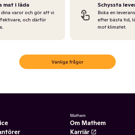
a mat i låda
Schyssta leve
dina varor och gör att vi
Boka en leverans
ffektivare, och därför
efter bästa tid, l
a.
mot klimatet.
Vanliga frågor
Mathem
ice
Om Mathem
antörer
Karriär