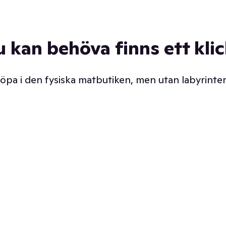
u kan behöva finns ett kli
 köpa i den fysiska matbutiken, men utan labyrinter
äpp butiken. Det är ju
Prismatch med garanti