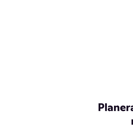
Över 230 glassorter, och vi
s
låter ingen smälta på vägen
Gl
hem. Fyll frysen med dina
gl
favoriter i sommar
so
al
Planer