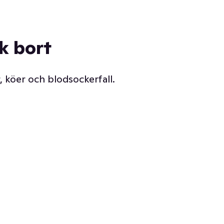
ck bort
, köer och blodsockerfall.
Vår delikatessdisk