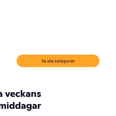
ommar.
Här får du samma varor till
samma lägsta pris som i
öm inte myggspray! Och
matbutiken. Men utan att g
ass. Och saft. Och
till matbutiken
lskydd... Ja, du fattar. Vi har
lt du behöver
Se alla kategorier
a veckans
middagar