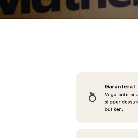
Garanterat 
Vi garanterar a
slipper dessu
butiken.