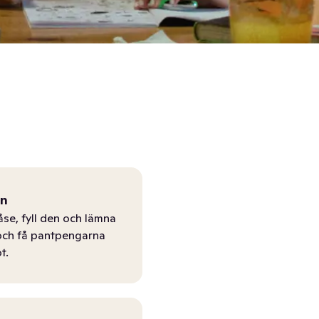
ån
åse, fyll den och lämna
r och få pantpengarna
t.