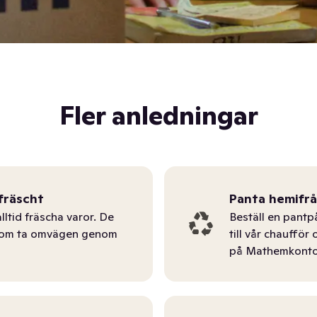
Fler anledningar
fräscht
Panta hemifr
lltid fräscha varor. De
Beställ en pantp
tom ta omvägen genom
till vår chauffö
på Mathemkonto