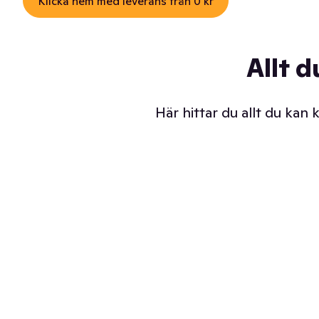
Klicka hem med leverans från 0 kr
Allt d
Här hittar du allt du kan
Iskalla glassar
Sl