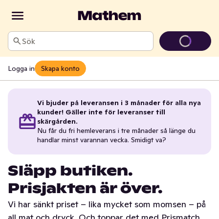
Sök
Logga in
Skapa konto
Vi bjuder på leveransen i 3 månader för alla nya
kunder! Gäller inte för leveranser till
skärgården.
Nu får du fri hemleverans i tre månader så länge du
handlar minst varannan vecka. Smidigt va?
Släpp butiken.
Prisjakten är över.
Vi har sänkt priset – lika mycket som momsen – på
all mat och dryck. Och toppar det med Prismatch