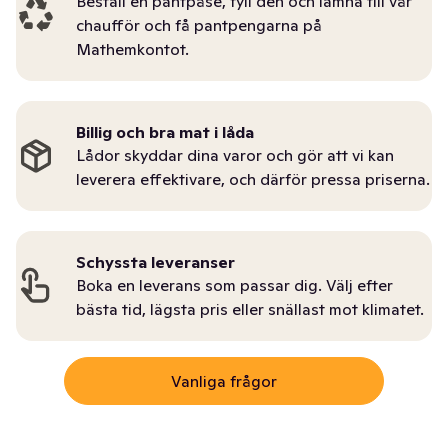
Beställ en pantpåse, fyll den och lämna till vår
chaufför och få pantpengarna på
Mathemkontot.
Billig och bra mat i låda
Lådor skyddar dina varor och gör att vi kan
leverera effektivare, och därför pressa priserna.
Schyssta leveranser
Boka en leverans som passar dig. Välj efter
bästa tid, lägsta pris eller snällast mot klimatet.
Vanliga frågor