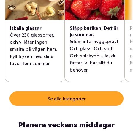
Iskalla glassar
Släpp butiken. Det är
P
ju sommar.
g
Över 230 glassorter,
Glöm inte myggspray!
H
och vi låter ingen
Och glass. Och saft.
v
smälta på vägen hem.
Och solskydd... Ja, du
p
Fyll frysen med dina
fattar. Vi har allt du
M
favoriter i sommar
behöver
m
Se alla kategorier
Planera veckans middagar