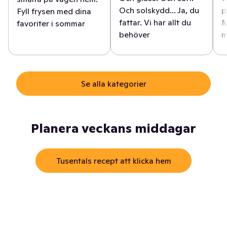
Och solskydd... Ja, du
p
Fyll frysen med dina
fattar. Vi har allt du
M
favoriter i sommar
behöver
m
Se alla kategorier
Planera veckans middagar
Tusentals recept att klicka hem