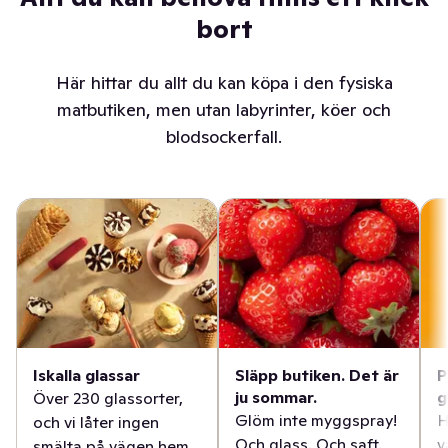
bort
Här hittar du allt du kan köpa i den fysiska
matbutiken, men utan labyrinter, köer och
blodsockerfall.
Iskalla glassar
Släpp butiken. Det är
P
ju sommar.
g
Över 230 glassorter,
Glöm inte myggspray!
H
och vi låter ingen
Och glass. Och saft.
v
smälta på vägen hem.