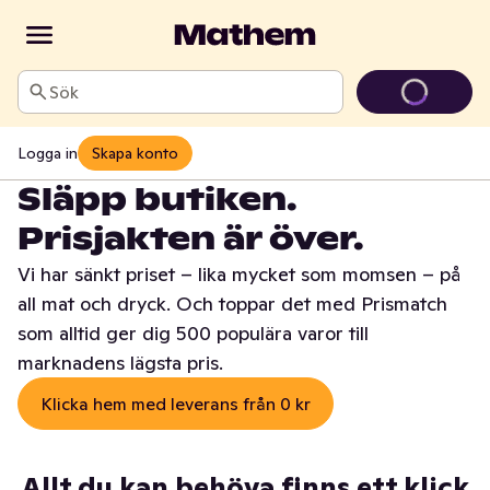
Sök
Logga in
Skapa konto
Släpp butiken.
Prisjakten är över.
Vi har sänkt priset – lika mycket som momsen – på
all mat och dryck. Och toppar det med Prismatch
som alltid ger dig 500 populära varor till
marknadens lägsta pris.
Klicka hem med leverans från 0 kr
Allt du kan behöva finns ett klick