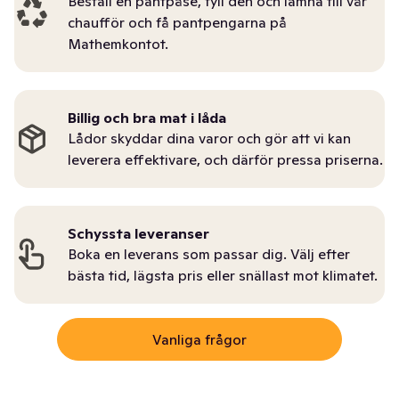
Beställ en pantpåse, fyll den och lämna till vår
chaufför och få pantpengarna på
Mathemkontot.
Billig och bra mat i låda
Lådor skyddar dina varor och gör att vi kan
leverera effektivare, och därför pressa priserna.
Schyssta leveranser
Boka en leverans som passar dig. Välj efter
bästa tid, lägsta pris eller snällast mot klimatet.
Vanliga frågor