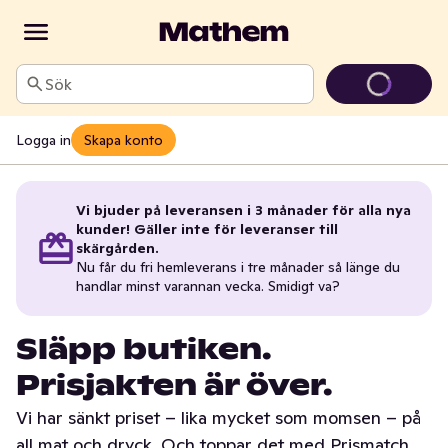
Sök
Logga in
Skapa konto
Vi bjuder på leveransen i 3 månader för alla nya
kunder! Gäller inte för leveranser till
skärgården.
Nu får du fri hemleverans i tre månader så länge du
handlar minst varannan vecka. Smidigt va?
Släpp butiken.
Prisjakten är över.
Vi har sänkt priset – lika mycket som momsen – på
all mat och dryck. Och toppar det med Prismatch