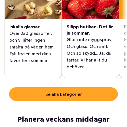
Iskalla glassar
Släpp butiken. Det är
P
ju sommar.
g
Över 230 glassorter,
Glöm inte myggspray!
H
och vi låter ingen
Och glass. Och saft.
v
smälta på vägen hem.
Och solskydd... Ja, du
p
Fyll frysen med dina
fattar. Vi har allt du
M
favoriter i sommar
behöver
m
Se alla kategorier
Planera veckans middagar