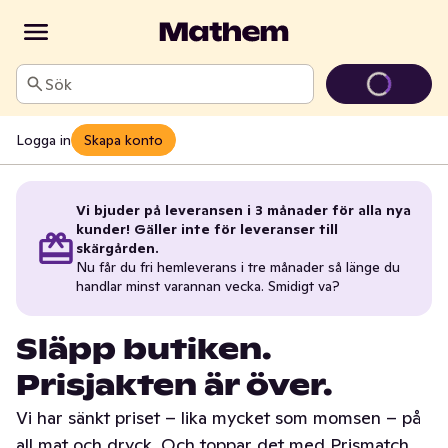
Sök
Logga in
Skapa konto
Vi bjuder på leveransen i 3 månader för alla nya
kunder! Gäller inte för leveranser till
skärgården.
Nu får du fri hemleverans i tre månader så länge du
handlar minst varannan vecka. Smidigt va?
Släpp butiken.
Prisjakten är över.
Vi har sänkt priset – lika mycket som momsen – på
all mat och dryck. Och toppar det med Prismatch