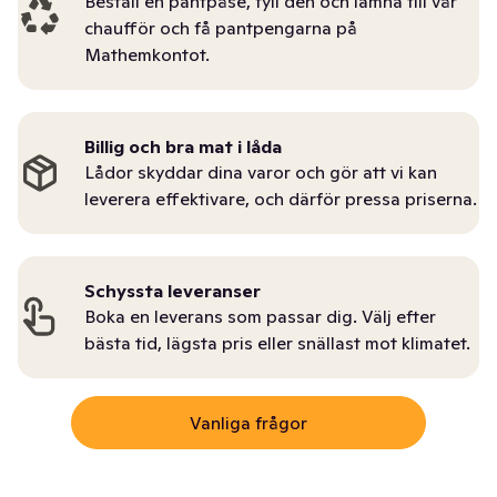
Beställ en pantpåse, fyll den och lämna till vår
chaufför och få pantpengarna på
Mathemkontot.
Billig och bra mat i låda
Lådor skyddar dina varor och gör att vi kan
leverera effektivare, och därför pressa priserna.
Schyssta leveranser
Boka en leverans som passar dig. Välj efter
bästa tid, lägsta pris eller snällast mot klimatet.
Vanliga frågor