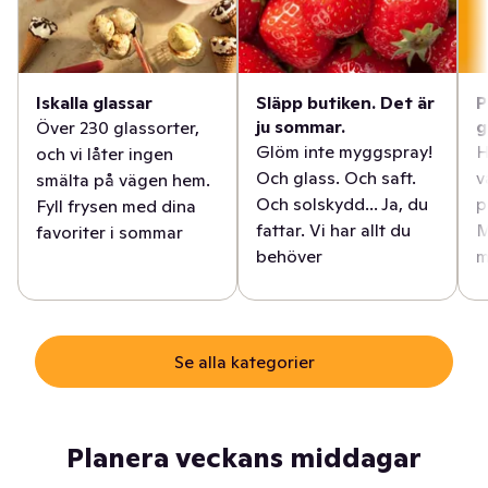
Iskalla glassar
Släpp butiken. Det är
P
ju sommar.
g
Över 230 glassorter,
Glöm inte myggspray!
H
och vi låter ingen
Och glass. Och saft.
v
smälta på vägen hem.
Och solskydd... Ja, du
p
Fyll frysen med dina
fattar. Vi har allt du
M
favoriter i sommar
behöver
m
Se alla kategorier
Planera veckans middagar