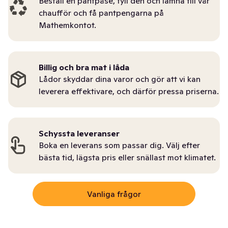
Beställ en pantpåse, fyll den och lämna till vår
chaufför och få pantpengarna på
Mathemkontot.
Billig och bra mat i låda
Lådor skyddar dina varor och gör att vi kan
leverera effektivare, och därför pressa priserna.
Schyssta leveranser
Boka en leverans som passar dig. Välj efter
bästa tid, lägsta pris eller snällast mot klimatet.
Vanliga frågor