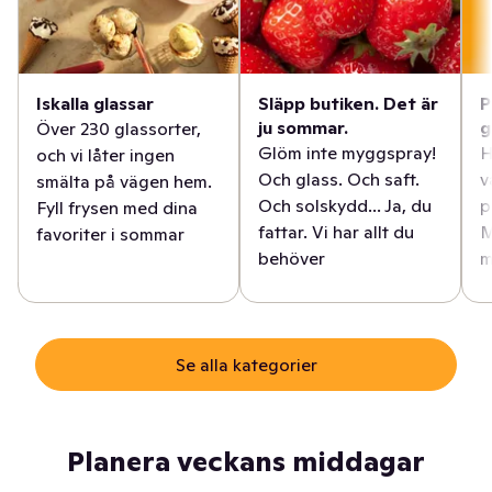
Iskalla glassar
Släpp butiken. Det är
P
ju sommar.
g
Över 230 glassorter,
Glöm inte myggspray!
H
och vi låter ingen
Och glass. Och saft.
v
smälta på vägen hem.
Och solskydd... Ja, du
p
Fyll frysen med dina
fattar. Vi har allt du
M
favoriter i sommar
behöver
m
Se alla kategorier
Planera veckans middagar