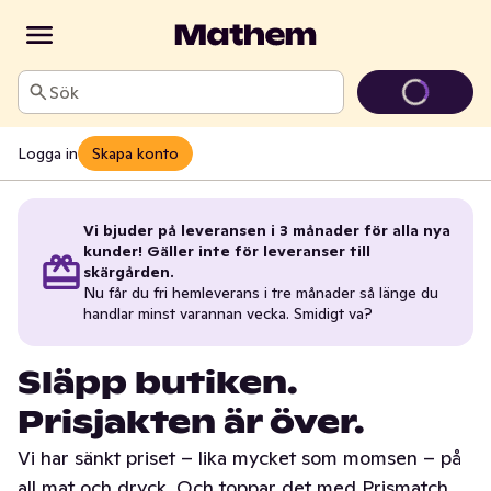
Sök
Logga in
Skapa konto
Vi bjuder på leveransen i 3 månader för alla nya
kunder! Gäller inte för leveranser till
skärgården.
Nu får du fri hemleverans i tre månader så länge du
handlar minst varannan vecka. Smidigt va?
Släpp butiken.
Prisjakten är över.
Vi har sänkt priset – lika mycket som momsen – på
all mat och dryck. Och toppar det med Prismatch