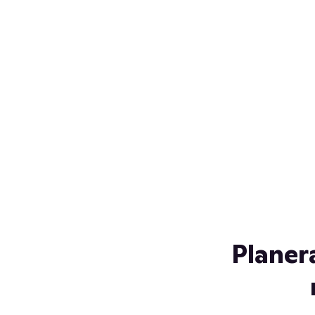
Över 230 glassorter, och vi
s
låter ingen smälta på vägen
Gl
hem. Fyll frysen med dina
gl
favoriter i sommar
so
al
Planer