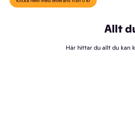
Klicka hem med leverans från 0 kr
Allt d
Här hittar du allt du kan
Iskalla glassar
Sl