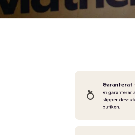
Garanterat 
Vi garanterar a
slipper dessu
butiken.