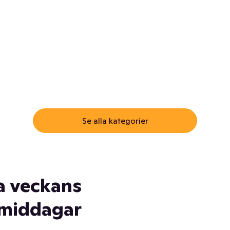
ommar.
Här får du samma varor till
samma lägsta pris som i
öm inte myggspray! Och
matbutiken. Men utan att g
ass. Och saft. Och
till matbutiken
lskydd... Ja, du fattar. Vi har
lt du behöver
Se alla kategorier
a veckans
middagar