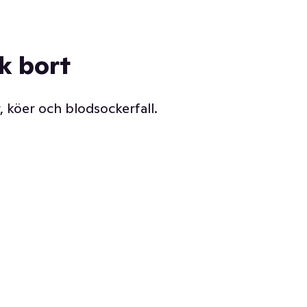
ck bort
, köer och blodsockerfall.
Vår delikatessdisk