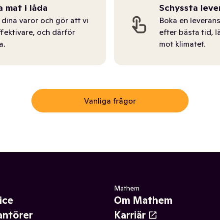
a mat i låda
Schyssta leve
dina varor och gör att vi
Boka en leverans
ffektivare, och därför
efter bästa tid, l
a.
mot klimatet.
Vanliga frågor
Mathem
ice
Om Mathem
antörer
Karriär