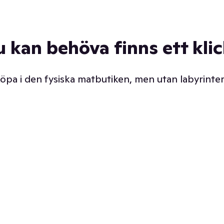
u kan behöva finns ett kli
 köpa i den fysiska matbutiken, men utan labyrinter
äpp butiken. Det är ju
Prismatch med garanti