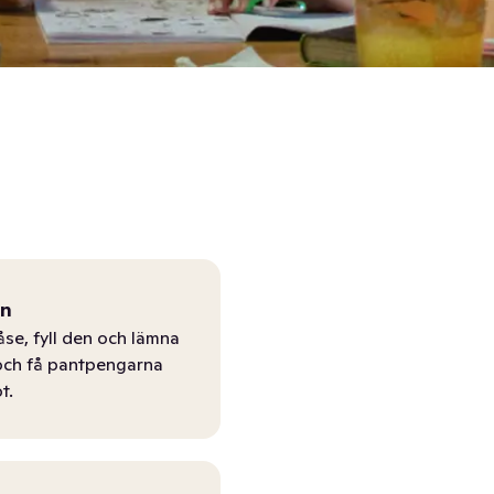
ån
åse, fyll den och lämna
r och få pantpengarna
t.