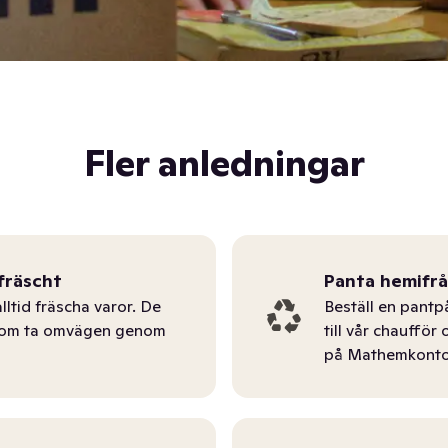
Fler anledningar
fräscht
Panta hemifr
lltid fräscha varor. De
Beställ en pantp
tom ta omvägen genom
till vår chauffö
på Mathemkonto