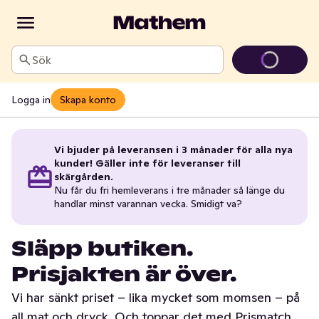
Sök
Logga in
Skapa konto
Vi bjuder på leveransen i 3 månader för alla nya
kunder! Gäller inte för leveranser till
skärgården.
Nu får du fri hemleverans i tre månader så länge du
handlar minst varannan vecka. Smidigt va?
Släpp butiken.
Prisjakten är över.
Vi har sänkt priset – lika mycket som momsen – på
all mat och dryck. Och toppar det med Prismatch