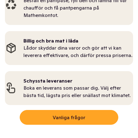
Beställ en pantpåse, fyll den och lämna till vår
chaufför och få pantpengarna på
Mathemkontot.
Billig och bra mat i låda
Lådor skyddar dina varor och gör att vi kan
leverera effektivare, och därför pressa priserna.
Schyssta leveranser
Boka en leverans som passar dig. Välj efter
bästa tid, lägsta pris eller snällast mot klimatet.
Vanliga frågor