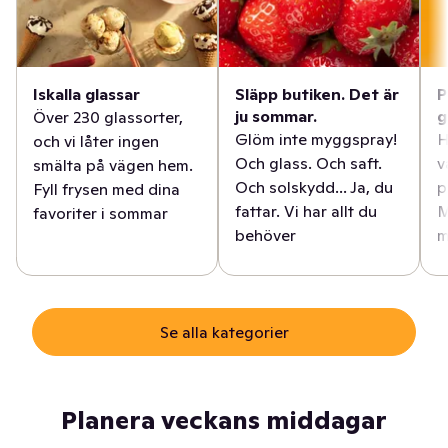
Iskalla glassar
Släpp butiken. Det är
P
ju sommar.
g
Över 230 glassorter,
Glöm inte myggspray!
H
och vi låter ingen
Och glass. Och saft.
v
smälta på vägen hem.
Och solskydd... Ja, du
p
Fyll frysen med dina
fattar. Vi har allt du
M
favoriter i sommar
behöver
m
Se alla kategorier
Planera veckans middagar