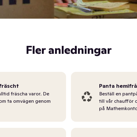
Fler anledningar
fräscht
Panta hemifr
lltid fräscha varor. De
Beställ en pantp
tom ta omvägen genom
till vår chauffö
på Mathemkonto