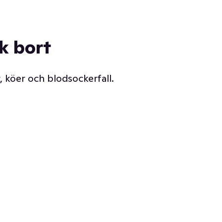
ck bort
, köer och blodsockerfall.
Vår delikatessdisk