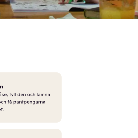
ån
åse, fyll den och lämna
r och få pantpengarna
t.