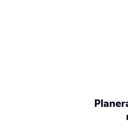
Över 230 glassorter, och vi
s
låter ingen smälta på vägen
Gl
hem. Fyll frysen med dina
gl
favoriter i sommar
so
al
Planer