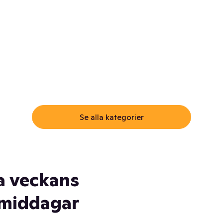
ommar.
Här får du samma varor till
samma lägsta pris som i
öm inte myggspray! Och
matbutiken. Men utan att g
ass. Och saft. Och
till matbutiken
lskydd... Ja, du fattar. Vi har
lt du behöver
Se alla kategorier
a veckans
middagar