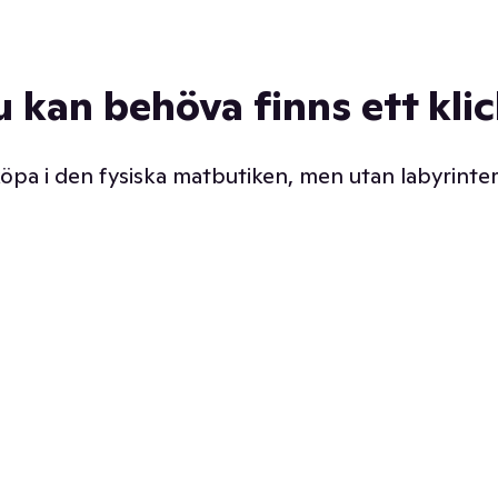
u kan behöva finns ett kli
 köpa i den fysiska matbutiken, men utan labyrinter
äpp butiken. Det är ju
Prismatch med garanti