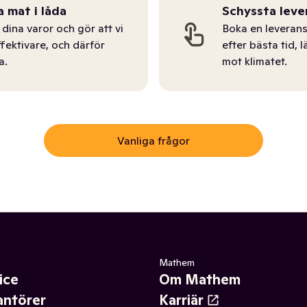
a mat i låda
Schyssta leve
dina varor och gör att vi
Boka en leverans
ffektivare, och därför
efter bästa tid, l
a.
mot klimatet.
Vanliga frågor
Mathem
ice
Om Mathem
antörer
Karriär