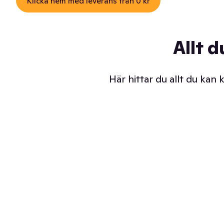
Klicka hem med leverans från 0 kr
Allt d
Här hittar du allt du kan
Iskalla glassar
Sl