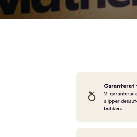
Garanterat 
Vi garanterar a
slipper dessu
butiken.