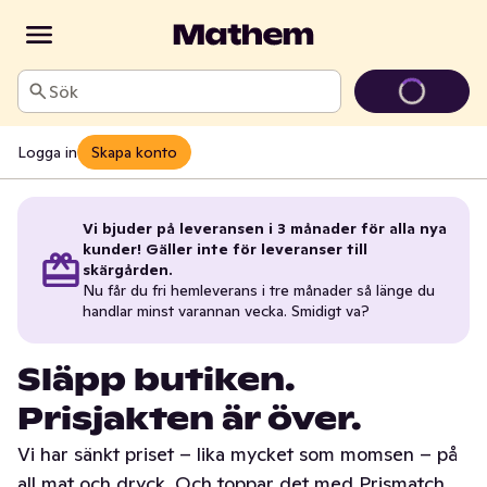
Sök
Logga in
Skapa konto
Vi bjuder på leveransen i 3 månader för alla nya
kunder! Gäller inte för leveranser till
skärgården.
Nu får du fri hemleverans i tre månader så länge du
handlar minst varannan vecka. Smidigt va?
Släpp butiken.
Prisjakten är över.
Vi har sänkt priset – lika mycket som momsen – på
all mat och dryck. Och toppar det med Prismatch