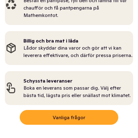
Beställ en pantpåse, fyll den och lämna till vår
chaufför och få pantpengarna på
Mathemkontot.
Billig och bra mat i låda
Lådor skyddar dina varor och gör att vi kan
leverera effektivare, och därför pressa priserna.
Schyssta leveranser
Boka en leverans som passar dig. Välj efter
bästa tid, lägsta pris eller snällast mot klimatet.
Vanliga frågor