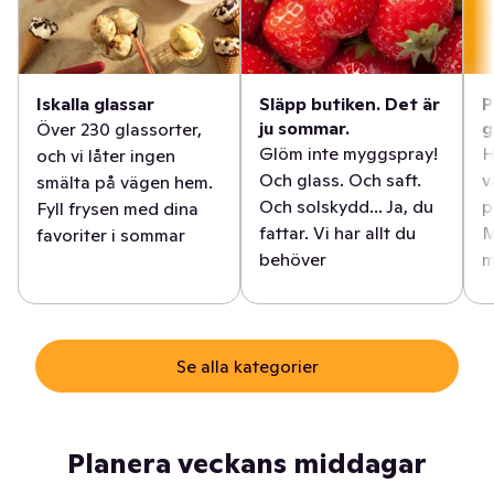
Iskalla glassar
Släpp butiken. Det är
P
ju sommar.
g
Över 230 glassorter,
Glöm inte myggspray!
H
och vi låter ingen
Och glass. Och saft.
v
smälta på vägen hem.
Och solskydd... Ja, du
p
Fyll frysen med dina
fattar. Vi har allt du
M
favoriter i sommar
behöver
m
Se alla kategorier
Planera veckans middagar