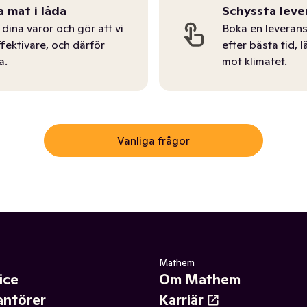
a mat i låda
Schyssta leve
dina varor och gör att vi
Boka en leverans
ffektivare, och därför
efter bästa tid, l
a.
mot klimatet.
Vanliga frågor
Mathem
ice
Om Mathem
antörer
Karriär