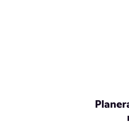
Över 230 glassorter, och vi
s
låter ingen smälta på vägen
Gl
hem. Fyll frysen med dina
gl
favoriter i sommar
so
al
Planer