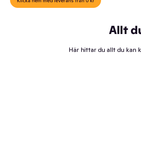
Klicka hem med leverans från 0 kr
Allt d
Här hittar du allt du kan
Iskalla glassar
Sl