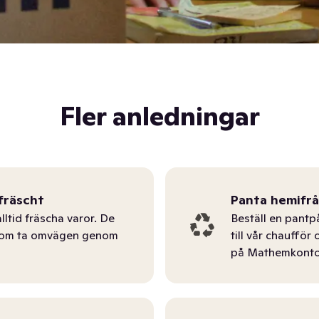
Fler anledningar
fräscht
Panta hemifr
lltid fräscha varor. De
Beställ en pantp
tom ta omvägen genom
till vår chauffö
på Mathemkonto