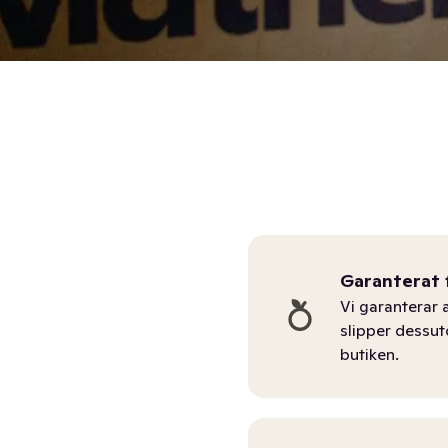
Garanterat 
Vi garanterar a
slipper dessu
butiken.