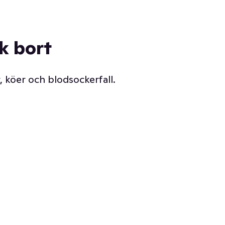
ck bort
, köer och blodsockerfall.
Vår delikatessdisk