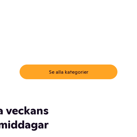
ommar.
Här får du samma varor till
samma lägsta pris som i
öm inte myggspray! Och
matbutiken. Men utan att g
ass. Och saft. Och
till matbutiken
lskydd... Ja, du fattar. Vi har
lt du behöver
Se alla kategorier
a veckans
middagar