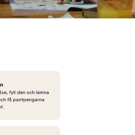
ån
åse, fyll den och lämna
r och få pantpengarna
t.