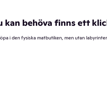
u kan behöva finns ett kli
 köpa i den fysiska matbutiken, men utan labyrinter
äpp butiken. Det är ju
Prismatch med garanti