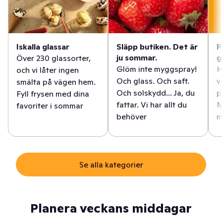
Iskalla glassar
Släpp butiken. Det är
P
ju sommar.
g
Över 230 glassorter,
Glöm inte myggspray!
H
och vi låter ingen
Och glass. Och saft.
v
smälta på vägen hem.
Och solskydd... Ja, du
p
Fyll frysen med dina
fattar. Vi har allt du
M
favoriter i sommar
behöver
m
Se alla kategorier
Planera veckans middagar