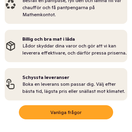
Beställ en pantpåse, fyll den och lämna till vår
chaufför och få pantpengarna på
Mathemkontot.
Billig och bra mat i låda
Lådor skyddar dina varor och gör att vi kan
leverera effektivare, och därför pressa priserna.
Schyssta leveranser
Boka en leverans som passar dig. Välj efter
bästa tid, lägsta pris eller snällast mot klimatet.
Vanliga frågor