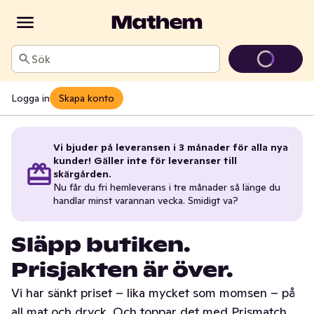
Sök
Logga in
Skapa konto
Vi bjuder på leveransen i 3 månader för alla nya
kunder! Gäller inte för leveranser till
skärgården.
Nu får du fri hemleverans i tre månader så länge du
handlar minst varannan vecka. Smidigt va?
Släpp butiken.
Prisjakten är över.
Vi har sänkt priset – lika mycket som momsen – på
all mat och dryck. Och toppar det med Prismatch