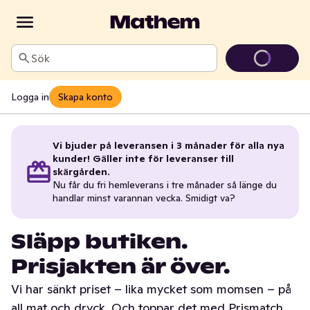
Sök
Logga in
Skapa konto
Vi bjuder på leveransen i 3 månader för alla nya
kunder! Gäller inte för leveranser till
skärgården.
Nu får du fri hemleverans i tre månader så länge du
handlar minst varannan vecka. Smidigt va?
Släpp butiken.
Prisjakten är över.
Vi har sänkt priset – lika mycket som momsen – på
all mat och dryck. Och toppar det med Prismatch