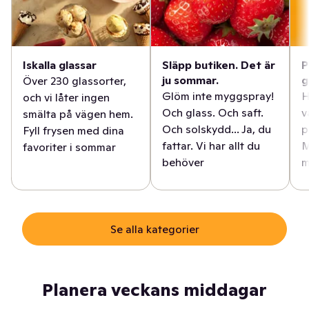
Iskalla glassar
Släpp butiken. Det är
P
ju sommar.
g
Över 230 glassorter,
Glöm inte myggspray!
H
och vi låter ingen
Och glass. Och saft.
v
smälta på vägen hem.
Och solskydd... Ja, du
p
Fyll frysen med dina
fattar. Vi har allt du
M
favoriter i sommar
behöver
m
Se alla kategorier
Planera veckans middagar