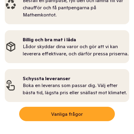
Beställ en pantpåse, fyll den och lämna till vår
chaufför och få pantpengarna på
Mathemkontot.
Billig och bra mat i låda
Lådor skyddar dina varor och gör att vi kan
leverera effektivare, och därför pressa priserna.
Schyssta leveranser
Boka en leverans som passar dig. Välj efter
bästa tid, lägsta pris eller snällast mot klimatet.
Vanliga frågor