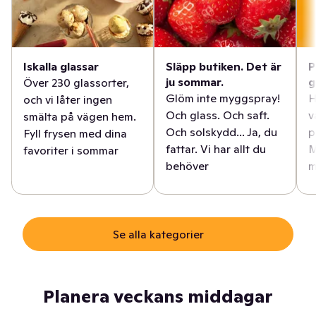
Iskalla glassar
Släpp butiken. Det är
P
ju sommar.
g
Över 230 glassorter,
Glöm inte myggspray!
H
och vi låter ingen
Och glass. Och saft.
v
smälta på vägen hem.
Och solskydd... Ja, du
p
Fyll frysen med dina
fattar. Vi har allt du
M
favoriter i sommar
behöver
m
Se alla kategorier
Planera veckans middagar