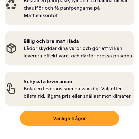
Beställ en pantpåse, fyll den och lämna till vår
chaufför och få pantpengarna på
Mathemkontot.
Billig och bra mat i låda
Lådor skyddar dina varor och gör att vi kan
leverera effektivare, och därför pressa priserna.
Schyssta leveranser
Boka en leverans som passar dig. Välj efter
bästa tid, lägsta pris eller snällast mot klimatet.
Vanliga frågor