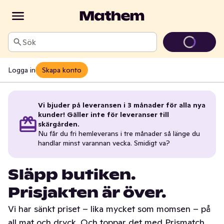
Sök
Logga in
Skapa konto
Vi bjuder på leveransen i 3 månader för alla nya
kunder! Gäller inte för leveranser till
skärgården.
Nu får du fri hemleverans i tre månader så länge du
handlar minst varannan vecka. Smidigt va?
Släpp butiken.
Prisjakten är över.
Vi har sänkt priset – lika mycket som momsen – på
all mat och dryck. Och toppar det med Prismatch