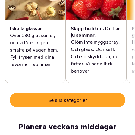
Iskalla glassar
Släpp butiken. Det är
P
ju sommar.
g
Över 230 glassorter,
Glöm inte myggspray!
H
och vi låter ingen
Och glass. Och saft.
v
smälta på vägen hem.
Och solskydd... Ja, du
p
Fyll frysen med dina
fattar. Vi har allt du
M
favoriter i sommar
behöver
m
Se alla kategorier
Planera veckans middagar