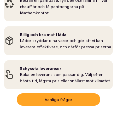
Beställ en pantpåse, fyll den och lämna till vår
chaufför och få pantpengarna på
Mathemkontot.
Billig och bra mat i låda
Lådor skyddar dina varor och gör att vi kan
leverera effektivare, och därför pressa priserna.
Schyssta leveranser
Boka en leverans som passar dig. Välj efter
bästa tid, lägsta pris eller snällast mot klimatet.
Vanliga frågor