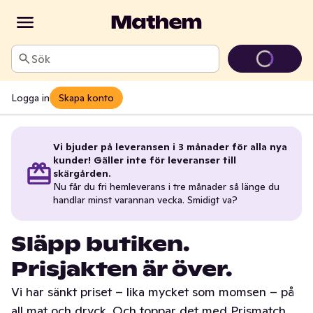
Sök
Logga in
Skapa konto
Vi bjuder på leveransen i 3 månader för alla nya
kunder! Gäller inte för leveranser till
skärgården.
Nu får du fri hemleverans i tre månader så länge du
handlar minst varannan vecka. Smidigt va?
Släpp butiken.
Prisjakten är över.
Vi har sänkt priset – lika mycket som momsen – på
all mat och dryck. Och toppar det med Prismatch