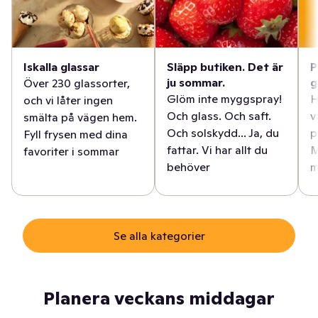
Iskalla glassar
Släpp butiken. Det är
P
ju sommar.
g
Över 230 glassorter,
Glöm inte myggspray!
H
och vi låter ingen
Och glass. Och saft.
v
smälta på vägen hem.
Och solskydd... Ja, du
p
Fyll frysen med dina
fattar. Vi har allt du
M
favoriter i sommar
behöver
m
Se alla kategorier
Planera veckans middagar