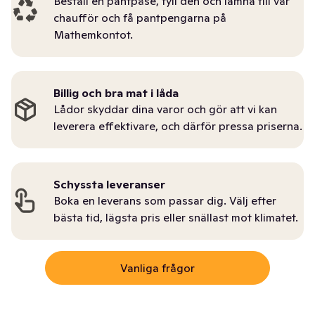
Beställ en pantpåse, fyll den och lämna till vår
chaufför och få pantpengarna på
Mathemkontot.
Billig och bra mat i låda
Lådor skyddar dina varor och gör att vi kan
leverera effektivare, och därför pressa priserna.
Schyssta leveranser
Boka en leverans som passar dig. Välj efter
bästa tid, lägsta pris eller snällast mot klimatet.
Vanliga frågor