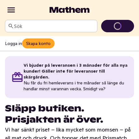
Sök
Logga in
Skapa konto
Vi bjuder på leveransen i 3 månader för alla nya
kunder! Gäller inte för leveranser till
skärgården.
Nu får du fri hemleverans i tre månader så länge du
handlar minst varannan vecka. Smidigt va?
Släpp butiken.
Prisjakten är över.
Vi har sänkt priset – lika mycket som momsen – på
all mat och dryck. Och toppar det med Prismatch