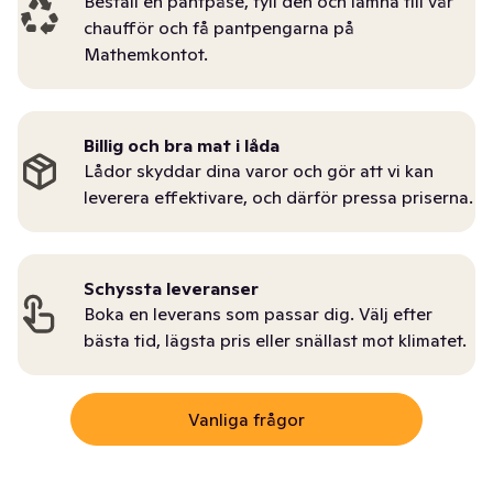
Beställ en pantpåse, fyll den och lämna till vår
chaufför och få pantpengarna på
Mathemkontot.
Billig och bra mat i låda
Lådor skyddar dina varor och gör att vi kan
leverera effektivare, och därför pressa priserna.
Schyssta leveranser
Boka en leverans som passar dig. Välj efter
bästa tid, lägsta pris eller snällast mot klimatet.
Vanliga frågor