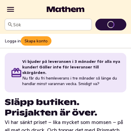
Sök
Logga in
Skapa konto
Vi bjuder på leveransen i 3 månader för alla nya
kunder! Gäller inte för leveranser till
skärgården.
Nu får du fri hemleverans i tre månader så länge du
handlar minst varannan vecka. Smidigt va?
Släpp butiken.
Prisjakten är över.
Vi har sänkt priset – lika mycket som momsen – på
all mat och dryck. Och toppar det med Prismatch