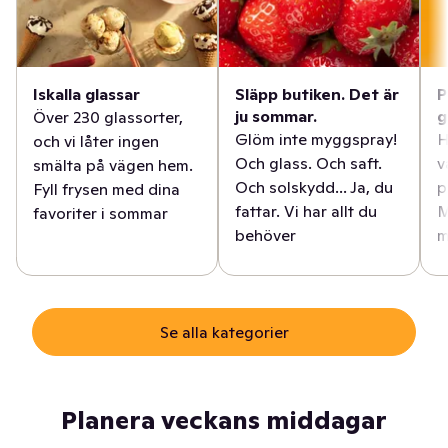
Iskalla glassar
Släpp butiken. Det är
P
ju sommar.
g
Över 230 glassorter,
Glöm inte myggspray!
H
och vi låter ingen
Och glass. Och saft.
v
smälta på vägen hem.
Och solskydd... Ja, du
p
Fyll frysen med dina
fattar. Vi har allt du
M
favoriter i sommar
behöver
m
Se alla kategorier
Planera veckans middagar