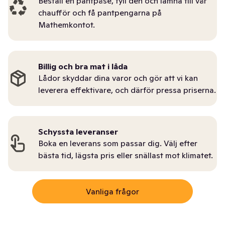
Beställ en pantpåse, fyll den och lämna till vår
chaufför och få pantpengarna på
Mathemkontot.
Billig och bra mat i låda
Lådor skyddar dina varor och gör att vi kan
leverera effektivare, och därför pressa priserna.
Schyssta leveranser
Boka en leverans som passar dig. Välj efter
bästa tid, lägsta pris eller snällast mot klimatet.
Vanliga frågor