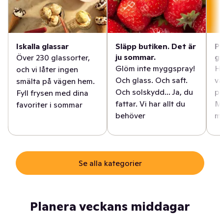
Iskalla glassar
Släpp butiken. Det är
P
ju sommar.
g
Över 230 glassorter,
Glöm inte myggspray!
H
och vi låter ingen
Och glass. Och saft.
v
smälta på vägen hem.
Och solskydd... Ja, du
p
Fyll frysen med dina
fattar. Vi har allt du
M
favoriter i sommar
behöver
m
Se alla kategorier
Planera veckans middagar