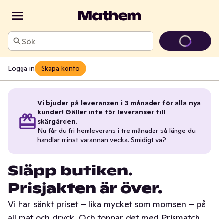
Sök
Logga in
Skapa konto
Vi bjuder på leveransen i 3 månader för alla nya
kunder! Gäller inte för leveranser till
skärgården.
Nu får du fri hemleverans i tre månader så länge du
handlar minst varannan vecka. Smidigt va?
Släpp butiken.
Prisjakten är över.
Vi har sänkt priset – lika mycket som momsen – på
all mat och dryck. Och toppar det med Prismatch