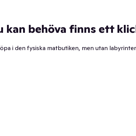
u kan behöva finns ett kli
 köpa i den fysiska matbutiken, men utan labyrinter
äpp butiken. Det är ju
Prismatch med garanti