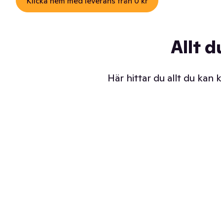
Klicka hem med leverans från 0 kr
Allt d
Här hittar du allt du kan
Iskalla glassar
Sl