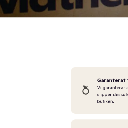
Garanterat 
Vi garanterar a
slipper dessu
butiken.