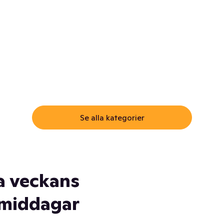
ommar.
Här får du samma varor till
samma lägsta pris som i
öm inte myggspray! Och
matbutiken. Men utan att g
ass. Och saft. Och
till matbutiken
lskydd... Ja, du fattar. Vi har
lt du behöver
Se alla kategorier
a veckans
middagar