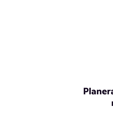
Över 230 glassorter, och vi
s
låter ingen smälta på vägen
Gl
hem. Fyll frysen med dina
gl
favoriter i sommar
so
al
Planer