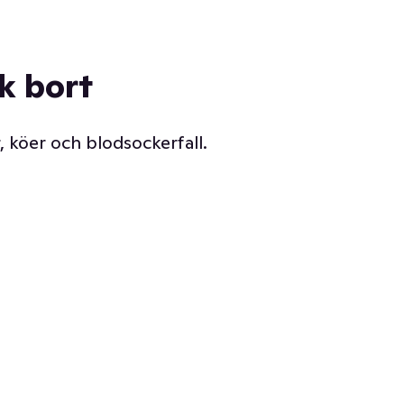
ck bort
, köer och blodsockerfall.
Vår delikatessdisk