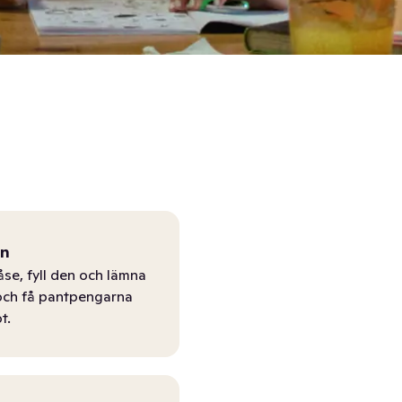
ån
åse, fyll den och lämna
r och få pantpengarna
t.