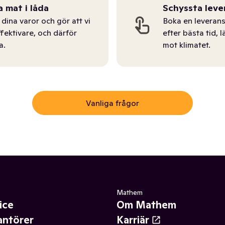
a mat i låda
Schyssta leve
dina varor och gör att vi
Boka en leverans
ffektivare, och därför
efter bästa tid, l
a.
mot klimatet.
Vanliga frågor
Mathem
ice
Om Mathem
antörer
Karriär