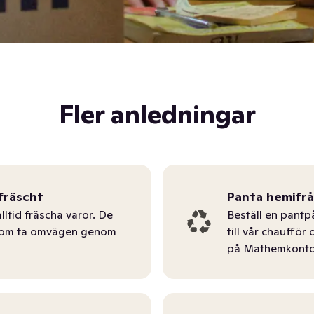
Fler anledningar
fräscht
Panta hemifr
lltid fräscha varor. De
Beställ en pantp
tom ta omvägen genom
till vår chauffö
på Mathemkonto