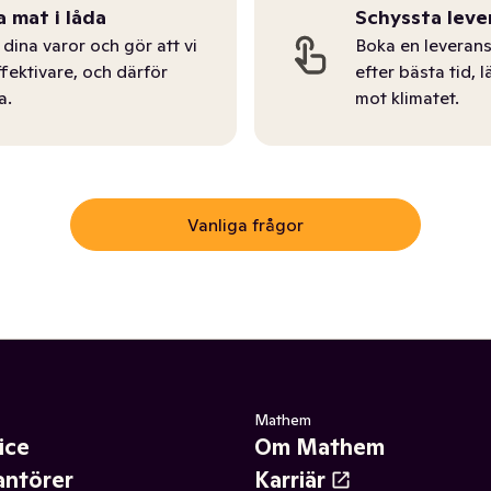
a mat i låda
Schyssta leve
dina varor och gör att vi
Boka en leverans
ffektivare, och därför
efter bästa tid, l
a.
mot klimatet.
Vanliga frågor
Mathem
ice
Om Mathem
antörer
Karriär