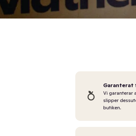
Garanterat 
Vi garanterar a
slipper dessu
butiken.