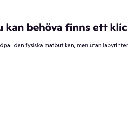
u kan behöva finns ett kli
 köpa i den fysiska matbutiken, men utan labyrinter
äpp butiken. Det är ju
Prismatch med garanti