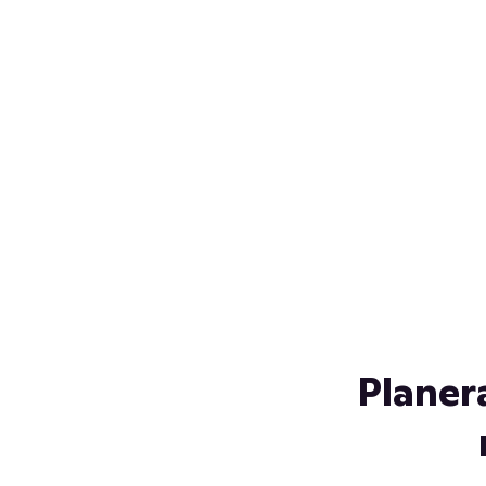
Över 230 glassorter, och vi
s
låter ingen smälta på vägen
Gl
hem. Fyll frysen med dina
gl
favoriter i sommar
so
al
Planer