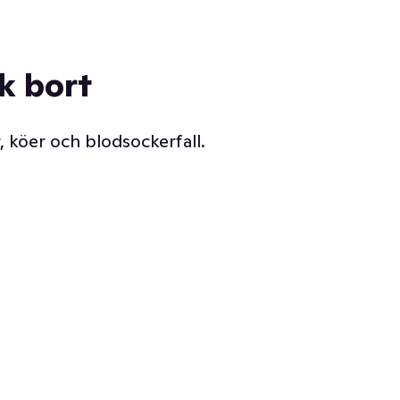
ck bort
, köer och blodsockerfall.
Vår delikatessdisk