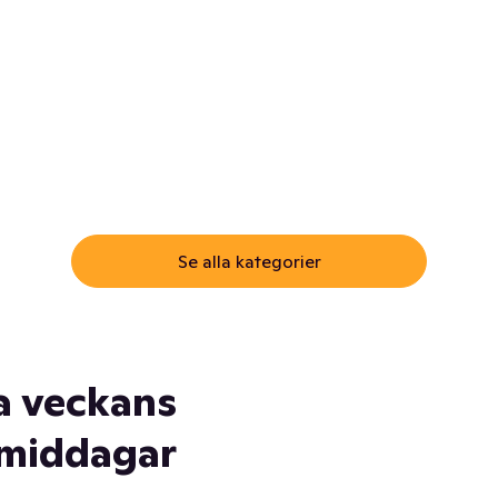
ommar.
Här får du samma varor till
samma lägsta pris som i
öm inte myggspray! Och
matbutiken. Men utan att g
ass. Och saft. Och
till matbutiken
lskydd... Ja, du fattar. Vi har
lt du behöver
Se alla kategorier
a veckans
middagar