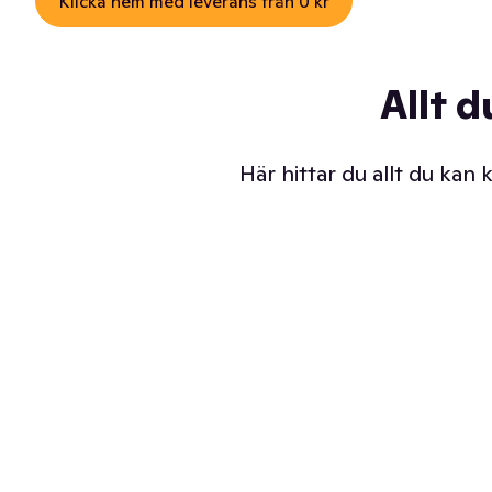
Klicka hem med leverans från 0 kr
Allt d
Här hittar du allt du kan
Iskalla glassar
Sl