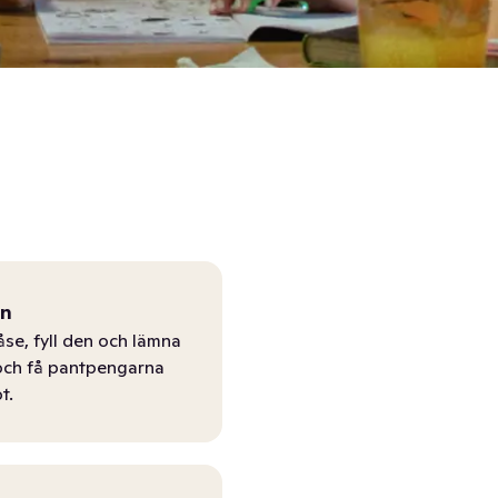
ån
åse, fyll den och lämna
r och få pantpengarna
t.