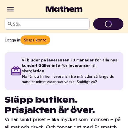
Sök
Logga in
Skapa konto
Vi bjuder på leveransen i 3 månader för alla nya
kunder! Gäller inte för leveranser till
skärgården.
Nu får du fri hemleverans i tre månader så länge du
handlar minst varannan vecka. Smidigt va?
Släpp butiken.
Prisjakten är över.
Vi har sänkt priset – lika mycket som momsen – på
all mat och dryck. Och toppar det med Prismatch