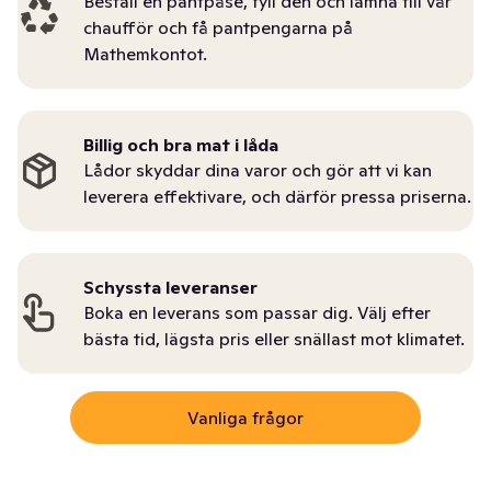
Beställ en pantpåse, fyll den och lämna till vår
chaufför och få pantpengarna på
Mathemkontot.
Billig och bra mat i låda
Lådor skyddar dina varor och gör att vi kan
leverera effektivare, och därför pressa priserna.
Schyssta leveranser
Boka en leverans som passar dig. Välj efter
bästa tid, lägsta pris eller snällast mot klimatet.
Vanliga frågor