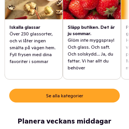
Iskalla glassar
Släpp butiken. Det är
P
ju sommar.
g
Över 230 glassorter,
Glöm inte myggspray!
H
och vi låter ingen
Och glass. Och saft.
v
smälta på vägen hem.
Och solskydd... Ja, du
p
Fyll frysen med dina
fattar. Vi har allt du
M
favoriter i sommar
behöver
m
Se alla kategorier
Planera veckans middagar