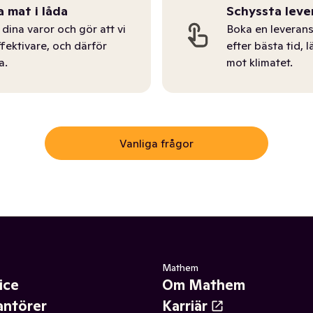
a mat i låda
Schyssta leve
dina varor och gör att vi
Boka en leverans
ffektivare, och därför
efter bästa tid, l
a.
mot klimatet.
Vanliga frågor
Mathem
ice
Om Mathem
antörer
Karriär