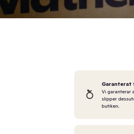
Garanterat 
Vi garanterar a
slipper dessu
butiken.