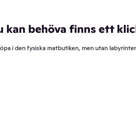
u kan behöva finns ett kli
 köpa i den fysiska matbutiken, men utan labyrinter
äpp butiken. Det är ju
Prismatch med garanti