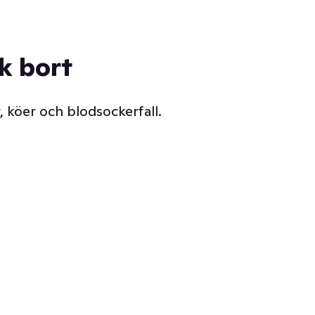
ck bort
, köer och blodsockerfall.
Vår delikatessdisk