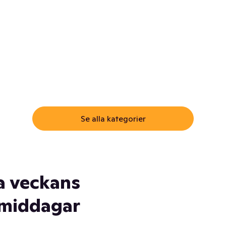
ommar.
Här får du samma varor till
samma lägsta pris som i
öm inte myggspray! Och
matbutiken. Men utan att g
ass. Och saft. Och
till matbutiken
lskydd... Ja, du fattar. Vi har
lt du behöver
Se alla kategorier
a veckans
middagar