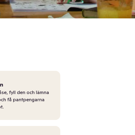
ån
åse, fyll den och lämna
r och få pantpengarna
t.