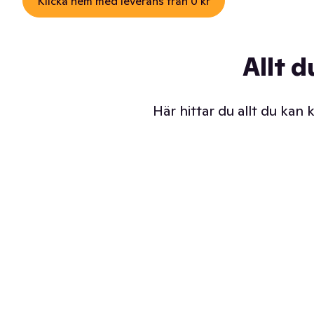
Klicka hem med leverans från 0 kr
Allt d
Här hittar du allt du kan
Iskalla glassar
Sl