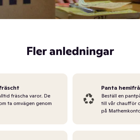
Fler anledningar
fräscht
Panta hemifr
lltid fräscha varor. De
Beställ en pantp
tom ta omvägen genom
till vår chauffö
på Mathemkonto