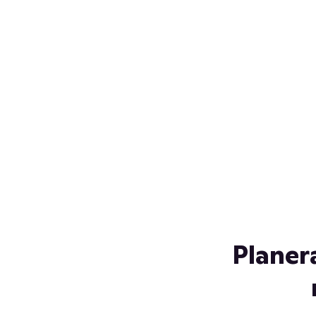
Över 230 glassorter, och vi
s
låter ingen smälta på vägen
Gl
hem. Fyll frysen med dina
gl
favoriter i sommar
so
al
Planer