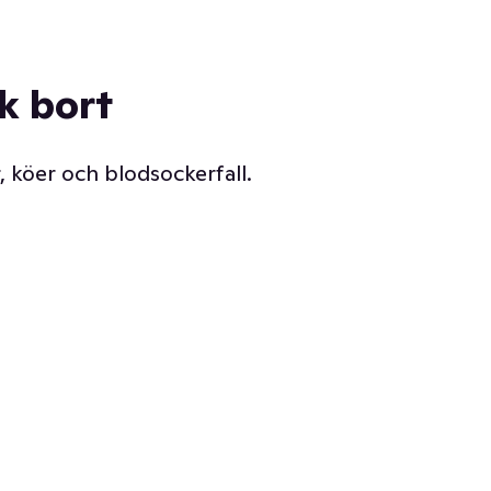
ck bort
, köer och blodsockerfall.
Vår delikatessdisk