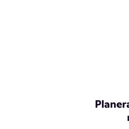
Över 230 glassorter, och vi
s
låter ingen smälta på vägen
Gl
hem. Fyll frysen med dina
gl
favoriter i sommar
so
al
Planer