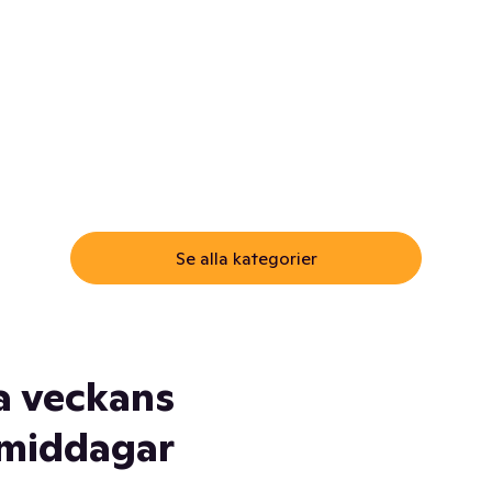
ommar.
Här får du samma varor till
samma lägsta pris som i
öm inte myggspray! Och
matbutiken. Men utan att g
ass. Och saft. Och
till matbutiken
lskydd... Ja, du fattar. Vi har
lt du behöver
Se alla kategorier
a veckans
middagar