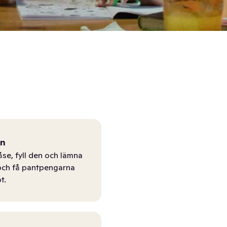
ån
åse, fyll den och lämna
r och få pantpengarna
t.