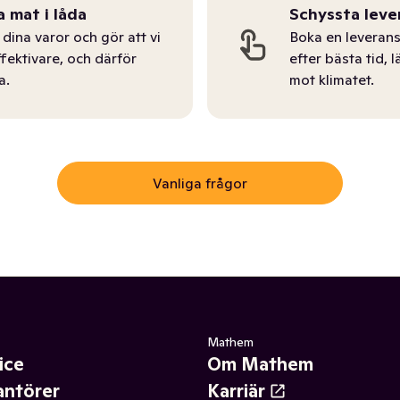
a mat i låda
Schyssta leve
dina varor och gör att vi
Boka en leverans
ffektivare, och därför
efter bästa tid, l
a.
mot klimatet.
Vanliga frågor
Mathem
ice
Om Mathem
antörer
Karriär