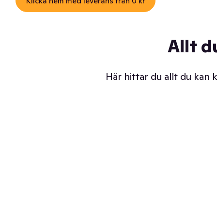
Klicka hem med leverans från 0 kr
Allt d
Här hittar du allt du kan
Iskalla glassar
Sl