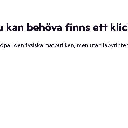
u kan behöva finns ett kli
 köpa i den fysiska matbutiken, men utan labyrinter
äpp butiken. Det är ju
Prismatch med garanti