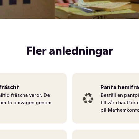
Fler anledningar
fräscht
Panta hemifr
lltid fräscha varor. De
Beställ en pantp
tom ta omvägen genom
till vår chauffö
på Mathemkonto