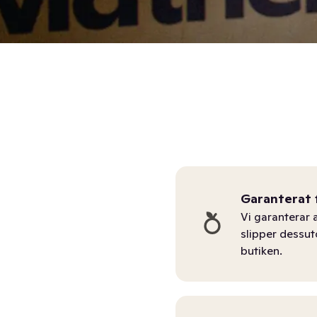
Garanterat 
Vi garanterar a
slipper dessu
butiken.