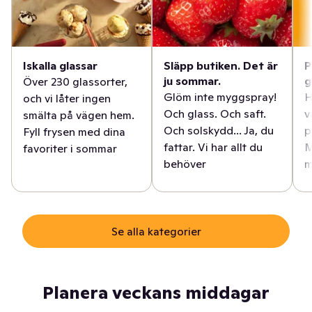
Iskalla glassar
Släpp butiken. Det är
P
ju sommar.
g
Över 230 glassorter,
Glöm inte myggspray!
H
och vi låter ingen
Och glass. Och saft.
v
smälta på vägen hem.
Och solskydd... Ja, du
p
Fyll frysen med dina
fattar. Vi har allt du
M
favoriter i sommar
behöver
m
Se alla kategorier
Planera veckans middagar