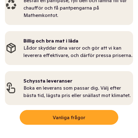
Beställ en pantpåse, fyll den och lämna till vår
chaufför och få pantpengarna på
Mathemkontot.
Billig och bra mat i låda
Lådor skyddar dina varor och gör att vi kan
leverera effektivare, och därför pressa priserna.
Schyssta leveranser
Boka en leverans som passar dig. Välj efter
bästa tid, lägsta pris eller snällast mot klimatet.
Vanliga frågor