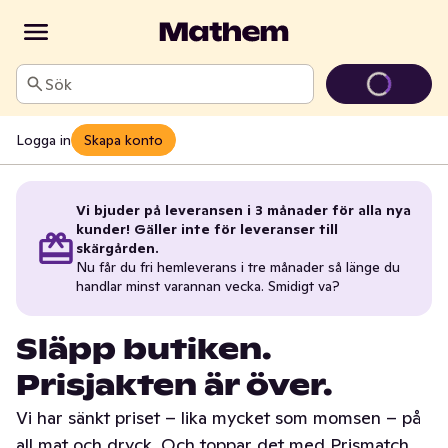
Sök
Logga in
Skapa konto
Vi bjuder på leveransen i 3 månader för alla nya
kunder! Gäller inte för leveranser till
skärgården.
Nu får du fri hemleverans i tre månader så länge du
handlar minst varannan vecka. Smidigt va?
Släpp butiken.
Prisjakten är över.
Vi har sänkt priset – lika mycket som momsen – på
all mat och dryck. Och toppar det med Prismatch