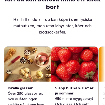
bort
Här hittar du allt du kan köpa i den fysiska
matbutiken, men utan labyrinter, köer och
blodsockerfall.
Iskalla glassar
Släpp butiken. Det är
P
ju sommar.
g
Över 230 glassorter,
Glöm inte myggspray!
H
och vi låter ingen
Och glass. Och saft.
v
smälta på vägen hem.