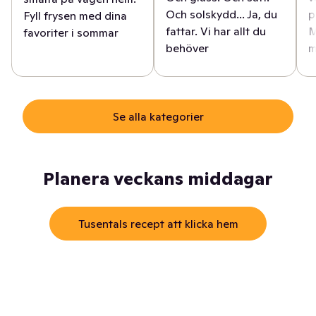
Och solskydd... Ja, du
p
Fyll frysen med dina
fattar. Vi har allt du
M
favoriter i sommar
behöver
m
Se alla kategorier
Planera veckans middagar
Tusentals recept att klicka hem