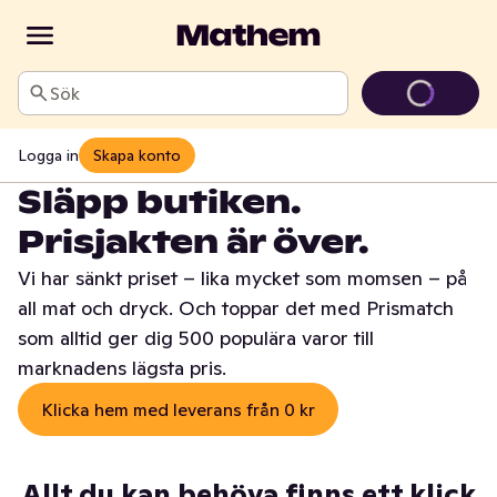
Sök
Logga in
Skapa konto
Släpp butiken.
Prisjakten är över.
Vi har sänkt priset – lika mycket som momsen – på
all mat och dryck. Och toppar det med Prismatch
som alltid ger dig 500 populära varor till
marknadens lägsta pris.
Klicka hem med leverans från 0 kr
Allt du kan behöva finns ett klick