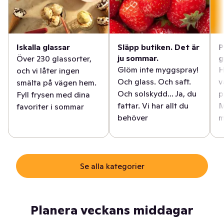
Iskalla glassar
Släpp butiken. Det är
P
ju sommar.
g
Över 230 glassorter,
Glöm inte myggspray!
H
och vi låter ingen
Och glass. Och saft.
v
smälta på vägen hem.
Och solskydd... Ja, du
p
Fyll frysen med dina
fattar. Vi har allt du
M
favoriter i sommar
behöver
m
Se alla kategorier
Planera veckans middagar