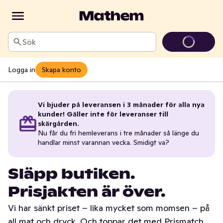
Sök
Logga in
Skapa konto
Vi bjuder på leveransen i 3 månader för alla nya
kunder! Gäller inte för leveranser till
skärgården.
Nu får du fri hemleverans i tre månader så länge du
handlar minst varannan vecka. Smidigt va?
Släpp butiken.
Prisjakten är över.
Vi har sänkt priset – lika mycket som momsen – på
all mat och dryck. Och toppar det med Prismatch