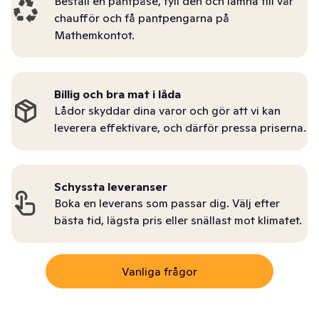
Beställ en pantpåse, fyll den och lämna till vår
chaufför och få pantpengarna på
Mathemkontot.
Billig och bra mat i låda
Lådor skyddar dina varor och gör att vi kan
leverera effektivare, och därför pressa priserna.
Schyssta leveranser
Boka en leverans som passar dig. Välj efter
bästa tid, lägsta pris eller snällast mot klimatet.
Vanliga frågor