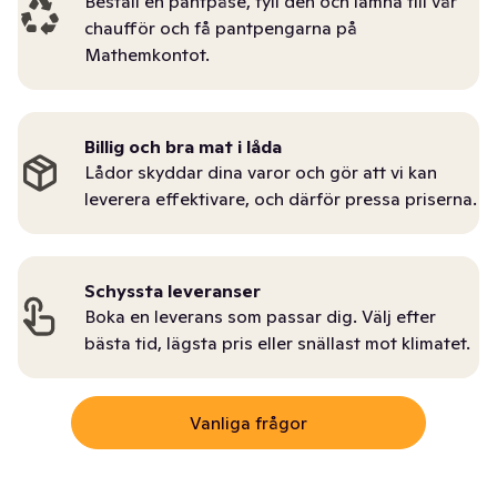
Beställ en pantpåse, fyll den och lämna till vår
chaufför och få pantpengarna på
Mathemkontot.
Billig och bra mat i låda
Lådor skyddar dina varor och gör att vi kan
leverera effektivare, och därför pressa priserna.
Schyssta leveranser
Boka en leverans som passar dig. Välj efter
bästa tid, lägsta pris eller snällast mot klimatet.
Vanliga frågor