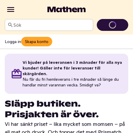
Sök
Logga in
Skapa konto
Vi bjuder på leveransen i 3 månader för alla nya
kunder! Gäller inte för leveranser till
skärgården.
Nu får du fri hemleverans i tre månader så länge du
handlar minst varannan vecka. Smidigt va?
Släpp butiken.
Prisjakten är över.
Vi har sänkt priset – lika mycket som momsen – på
all mat och dryck. Och toppar det med Prismatch