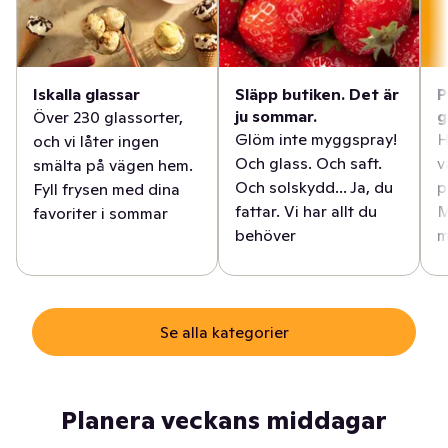
Iskalla glassar
Släpp butiken. Det är
P
ju sommar.
g
Över 230 glassorter,
Glöm inte myggspray!
H
och vi låter ingen
Och glass. Och saft.
v
smälta på vägen hem.
Och solskydd... Ja, du
p
Fyll frysen med dina
fattar. Vi har allt du
M
favoriter i sommar
behöver
m
Se alla kategorier
Planera veckans middagar