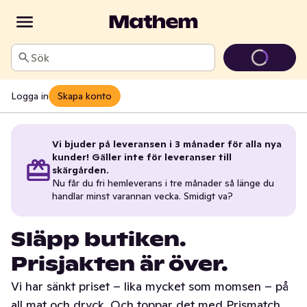
Sök
Logga in
Skapa konto
Vi bjuder på leveransen i 3 månader för alla nya
kunder! Gäller inte för leveranser till
skärgården.
Nu får du fri hemleverans i tre månader så länge du
handlar minst varannan vecka. Smidigt va?
Släpp butiken.
Prisjakten är över.
Vi har sänkt priset – lika mycket som momsen – på
all mat och dryck. Och toppar det med Prismatch