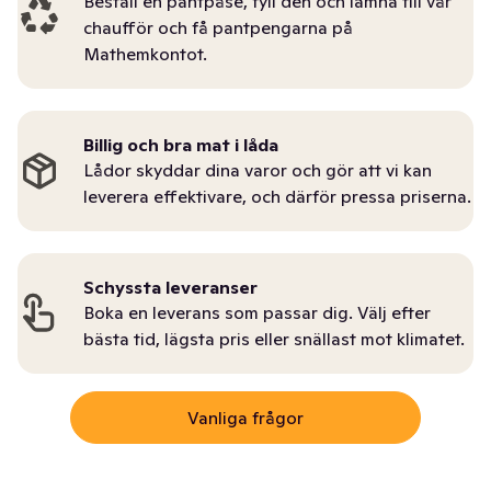
Beställ en pantpåse, fyll den och lämna till vår
chaufför och få pantpengarna på
Mathemkontot.
Billig och bra mat i låda
Lådor skyddar dina varor och gör att vi kan
leverera effektivare, och därför pressa priserna.
Schyssta leveranser
Boka en leverans som passar dig. Välj efter
bästa tid, lägsta pris eller snällast mot klimatet.
Vanliga frågor