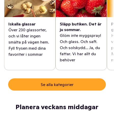
Iskalla glassar
Släpp butiken. Det är
P
ju sommar.
g
Över 230 glassorter,
Glöm inte myggspray!
H
och vi låter ingen
Och glass. Och saft.
v
smälta på vägen hem.
Och solskydd... Ja, du
p
Fyll frysen med dina
fattar. Vi har allt du
M
favoriter i sommar
behöver
m
Se alla kategorier
Planera veckans middagar