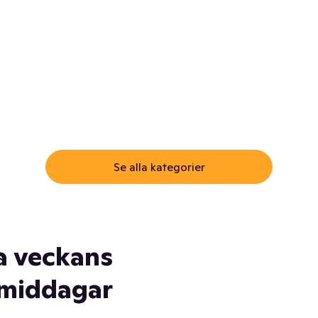
ommar.
Här får du samma varor till
samma lägsta pris som i
öm inte myggspray! Och
matbutiken. Men utan att g
ass. Och saft. Och
till matbutiken
lskydd... Ja, du fattar. Vi har
lt du behöver
Se alla kategorier
a veckans
middagar