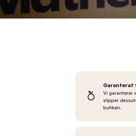
Garanterat 
Vi garanterar a
slipper dessu
butiken.