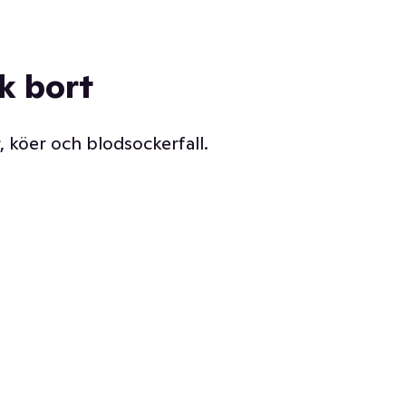
ck bort
, köer och blodsockerfall.
Vår delikatessdisk