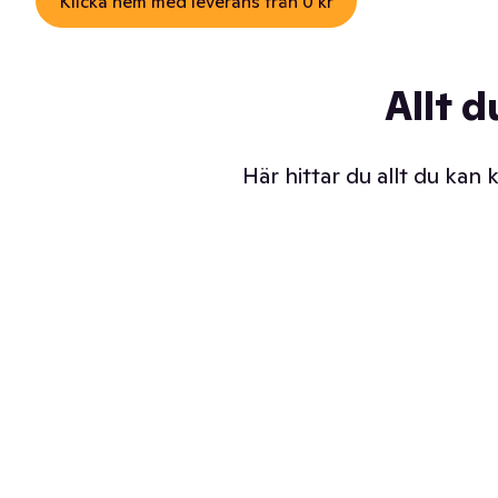
Klicka hem med leverans från 0 kr
Allt d
Här hittar du allt du kan
Iskalla glassar
Sl