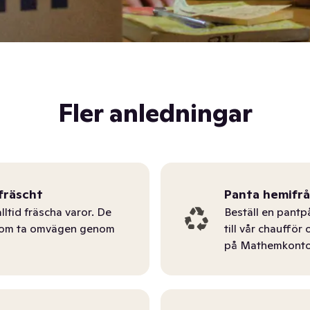
Fler anledningar
fräscht
Panta hemifr
lltid fräscha varor. De
Beställ en pantp
tom ta omvägen genom
till vår chauffö
på Mathemkonto