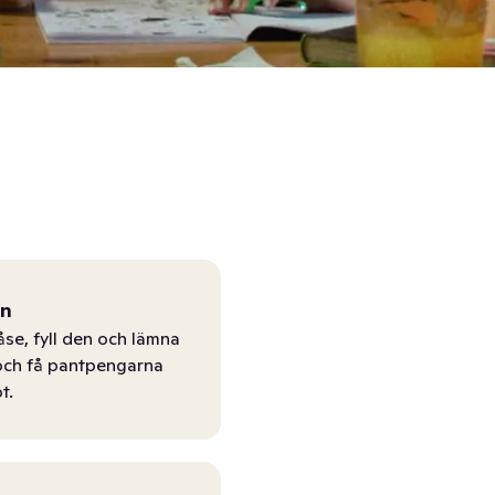
ån
åse, fyll den och lämna
r och få pantpengarna
t.