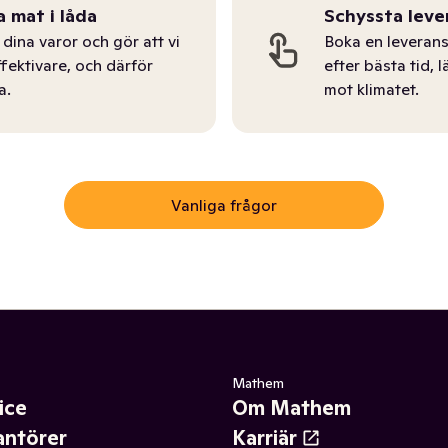
a mat i låda
Schyssta leve
dina varor och gör att vi
Boka en leverans
ffektivare, och därför
efter bästa tid, l
a.
mot klimatet.
Vanliga frågor
Mathem
ice
Om Mathem
antörer
Karriär