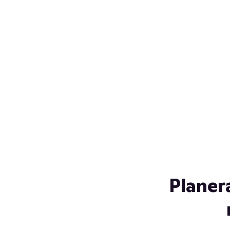
Över 230 glassorter, och vi
s
låter ingen smälta på vägen
Gl
hem. Fyll frysen med dina
gl
favoriter i sommar
so
al
Planer