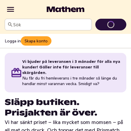
Sök
Logga in
Skapa konto
Vi bjuder på leveransen i 3 månader för alla nya
kunder! Gäller inte för leveranser till
skärgården.
Nu får du fri hemleverans i tre månader så länge du
handlar minst varannan vecka. Smidigt va?
Släpp butiken.
Prisjakten är över.
Vi har sänkt priset – lika mycket som momsen – på
all mat och dryck. Och toppar det med Prismatch