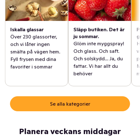
Iskalla glassar
Släpp butiken. Det är
P
ju sommar.
g
Över 230 glassorter,
Glöm inte myggspray!
H
och vi låter ingen
Och glass. Och saft.
v
smälta på vägen hem.
Och solskydd... Ja, du
p
Fyll frysen med dina
fattar. Vi har allt du
M
favoriter i sommar
behöver
m
Se alla kategorier
Planera veckans middagar