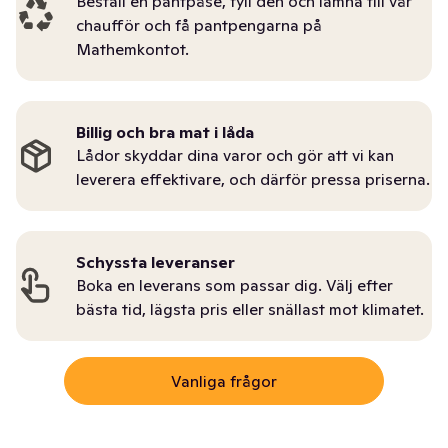
Beställ en pantpåse, fyll den och lämna till vår
chaufför och få pantpengarna på
Mathemkontot.
Billig och bra mat i låda
Lådor skyddar dina varor och gör att vi kan
leverera effektivare, och därför pressa priserna.
Schyssta leveranser
Boka en leverans som passar dig. Välj efter
bästa tid, lägsta pris eller snällast mot klimatet.
Vanliga frågor