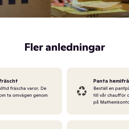
Fler anledningar
fräscht
Panta hemifr
lltid fräscha varor. De
Beställ en pantp
tom ta omvägen genom
till vår chauffö
på Mathemkonto