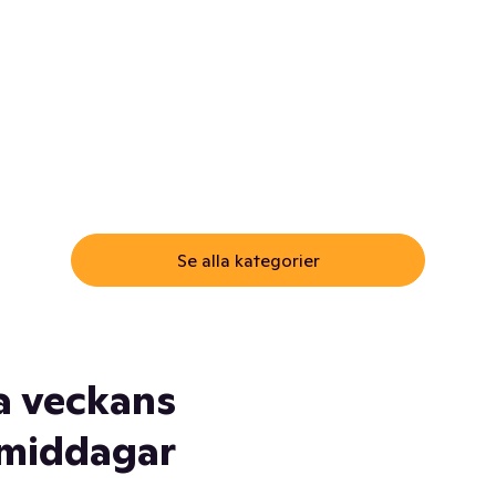
ommar.
Här får du samma varor till
samma lägsta pris som i
öm inte myggspray! Och
matbutiken. Men utan att g
ass. Och saft. Och
till matbutiken
lskydd... Ja, du fattar. Vi har
lt du behöver
Se alla kategorier
a veckans
middagar