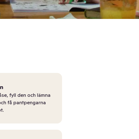
ån
åse, fyll den och lämna
r och få pantpengarna
t.