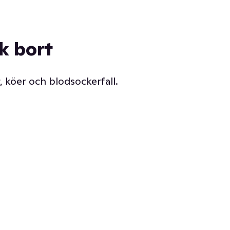
ck bort
, köer och blodsockerfall.
Vår delikatessdisk