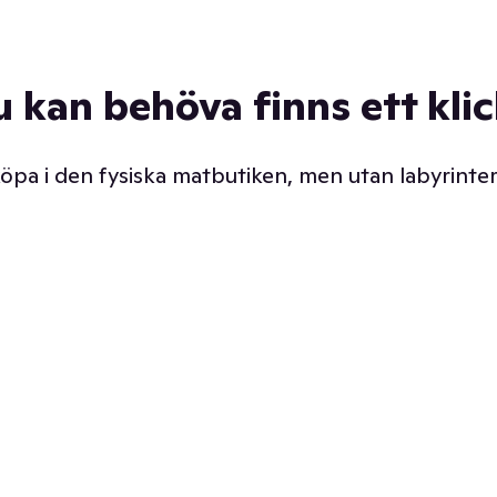
u kan behöva finns ett kli
 köpa i den fysiska matbutiken, men utan labyrinter
äpp butiken. Det är ju
Prismatch med garanti