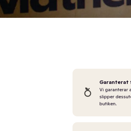
Garanterat 
Vi garanterar a
slipper dessu
butiken.