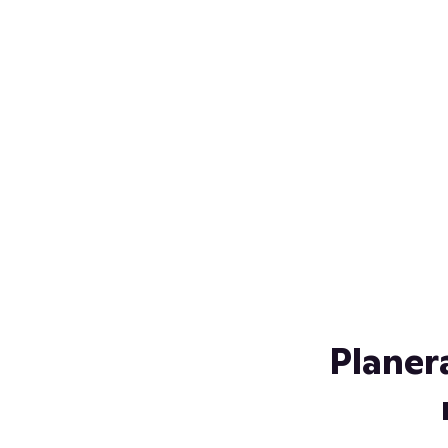
Över 230 glassorter, och vi
s
låter ingen smälta på vägen
Gl
hem. Fyll frysen med dina
gl
favoriter i sommar
so
al
Planer