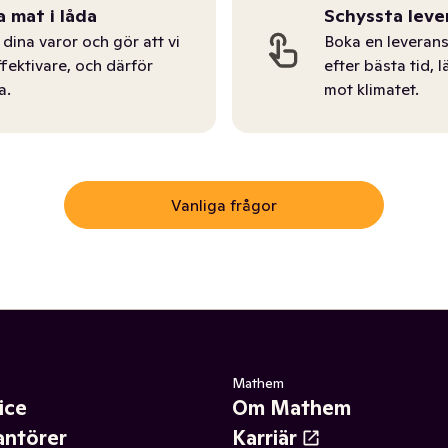
a mat i låda
Schyssta leve
dina varor och gör att vi
Boka en leverans
ffektivare, och därför
efter bästa tid, l
a.
mot klimatet.
Vanliga frågor
Mathem
ice
Om Mathem
antörer
Karriär