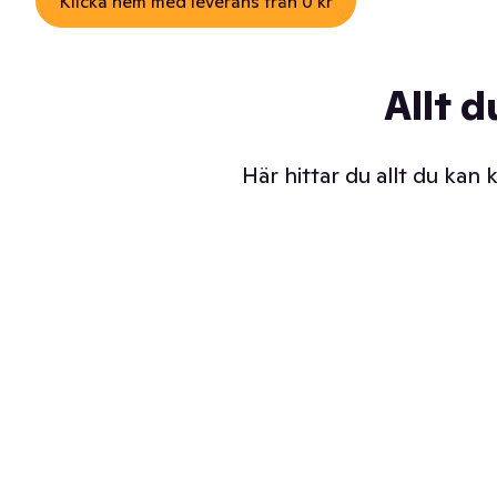
Klicka hem med leverans från 0 kr
Allt d
Här hittar du allt du kan
Iskalla glassar
Sl