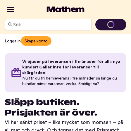
Sök
Logga in
Skapa konto
Vi bjuder på leveransen i 3 månader för alla nya
kunder! Gäller inte för leveranser till
skärgården.
Nu får du fri hemleverans i tre månader så länge du
handlar minst varannan vecka. Smidigt va?
Släpp butiken.
Prisjakten är över.
Vi har sänkt priset – lika mycket som momsen – på
all mat och dryck. Och toppar det med Prismatch