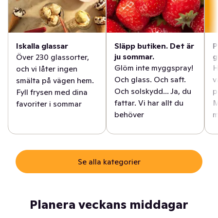
Iskalla glassar
Släpp butiken. Det är
P
ju sommar.
g
Över 230 glassorter,
Glöm inte myggspray!
H
och vi låter ingen
Och glass. Och saft.
v
smälta på vägen hem.
Och solskydd... Ja, du
p
Fyll frysen med dina
fattar. Vi har allt du
M
favoriter i sommar
behöver
m
Se alla kategorier
Planera veckans middagar