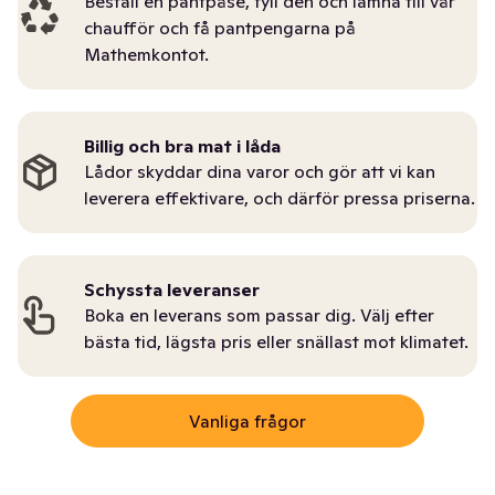
Beställ en pantpåse, fyll den och lämna till vår
chaufför och få pantpengarna på
Mathemkontot.
Billig och bra mat i låda
Lådor skyddar dina varor och gör att vi kan
leverera effektivare, och därför pressa priserna.
Schyssta leveranser
Boka en leverans som passar dig. Välj efter
bästa tid, lägsta pris eller snällast mot klimatet.
Vanliga frågor